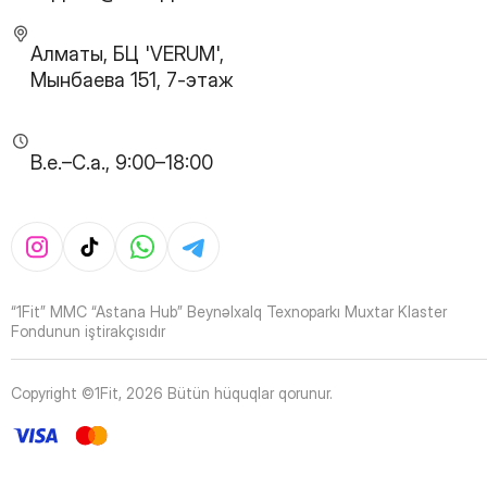
30
Page
31
Page
Алматы, БЦ 'VERUM',
32
Page
Мынбаева 151, 7-этаж
33
Page
34
Page
35
Page
B.e.–C.a., 9:00–18:00
36
Page
37
Page
38
Page
39
Page
40
Page
41
Page
“1Fit” MMC “Astana Hub” Beynəlxalq Texnoparkı Muxtar Klaster
42
Page
Fondunun iştirakçısıdır
43
Page
44
Page
Copyright ©1Fit,
2026
Bütün hüquqlar qorunur
.
45
Page
46
Page
47
Page
48
Page