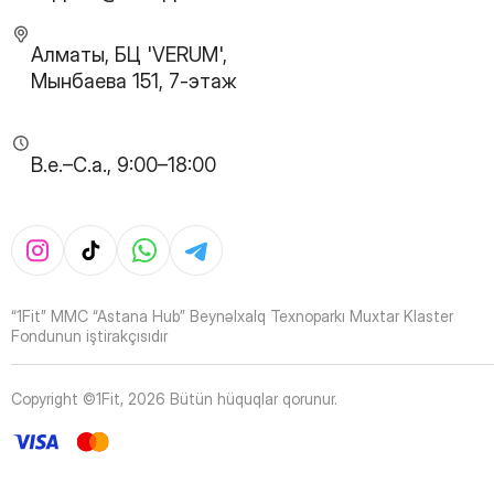
30
Page
31
Page
Алматы, БЦ 'VERUM',
32
Page
Мынбаева 151, 7-этаж
33
Page
34
Page
35
Page
B.e.–C.a., 9:00–18:00
36
Page
37
Page
38
Page
39
Page
40
Page
41
Page
“1Fit” MMC “Astana Hub” Beynəlxalq Texnoparkı Muxtar Klaster
42
Page
Fondunun iştirakçısıdır
43
Page
44
Page
Copyright ©1Fit,
2026
Bütün hüquqlar qorunur
.
45
Page
46
Page
47
Page
48
Page