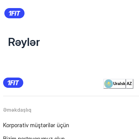
Rəylər
Previous
Page
1
Page
2
Page
3
Page
Uralsk
AZ
4
Page
5
Page
6
Page
Əməkdaşlıq
7
Page
8
Page
Korporativ müştərilər üçün
9
Page
10
Page
Bizim partnyorumuz olun