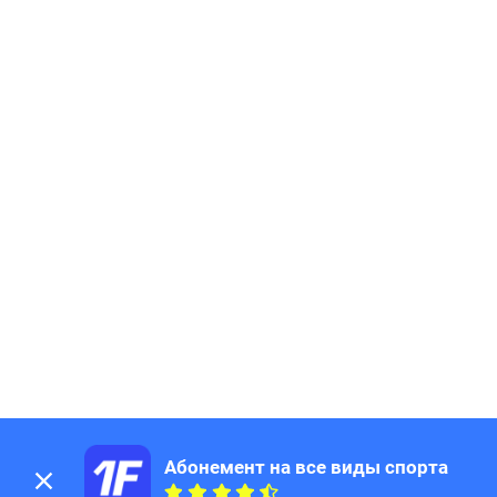
86
Page
87
Page
88
Page
89
Page
90
Page
91
Page
92
Page
93
Page
94
Page
95
Page
96
Page
97
Page
98
Page
99
Page
100
Page
101
Page
102
Page
Абонемент на все виды спорта
103
Page
104
Page