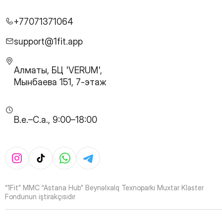
26
Page
27
Page
+77071371064
28
Page
29
Page
support@1fit.app
30
Page
31
Page
Алматы, БЦ 'VERUM',
32
Page
Мынбаева 151, 7-этаж
33
Page
34
Page
35
Page
B.e.–C.a., 9:00–18:00
36
Page
37
Page
38
Page
39
Page
40
Page
41
Page
“1Fit” MMC “Astana Hub” Beynəlxalq Texnoparkı Muxtar Klaster
42
Page
Fondunun iştirakçısıdır
43
Page
44
Page