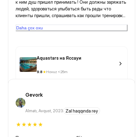
к ним душ пришел принимать ! Они должны заряжать
людей, здороваться улыбаться быть рады что
клиенты пришли, спрашивать как прошли тренировки
надо будет, а нет не привет ни досвидания, давно
Daha çox oxu
уже как пол года хотел это написать написать
Aquastars на Яссауи
9.8
Hovuz <25m
Gevork
Almatı
,
Avqust, 2023
Zal haqqında rəy