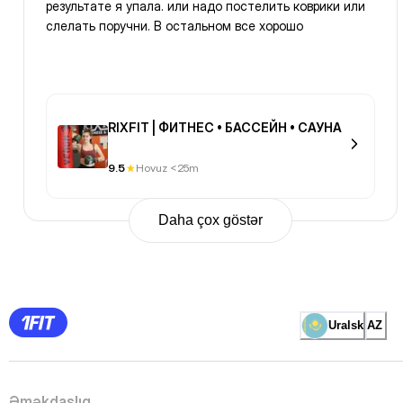
результате я упала. или надо постелить коврики или
слелать поручни. В остальном все хорошо
RIXFIT | ФИТНЕС • БАССЕЙН • САУНА
9.5
Hovuz <25m
Daha çox göstər
Previous
Page
1
Page
2
Page
3
Page
Uralsk
AZ
4
Page
5
Page
6
Page
Əməkdaşlıq