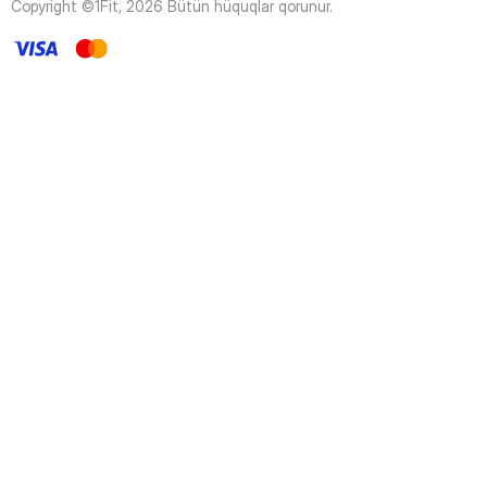
Copyright ©1Fit,
2026
Bütün hüquqlar qorunur
.
45
Page
46
Page
47
Page
48
Page
49
Page
50
Page
51
Page
52
Page
53
Page
54
Page
55
Page
56
Page
57
Page
58
Page
59
Page
60
Page
61
Page
62
Page