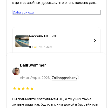
в центре хвойных деревьев, что очень полезно для
здоровья и эмоционального фона. Рекомендую 🔥🔥🔥.
Daha çox oxu
Бассейн РКГВОВ
9.8
Hovuz 25 m
BaurSwimmer
Almatı
,
Avqust, 2023
Zal haqqında rəy
Вы поднимите сотрудникам ЗП, а то у них такие
хмурые лица, как будто я к ним домой в бассейн или