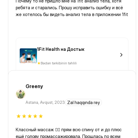
Почему то не пришло мне на 1fit анализ тела, хотя
ребята и старались. Прошу исправить ошибку и всё
же хотелось бы видеть анализ тела в приложении 1fit
1Fit Health на Достык
Bədən tərkibinin təhlili
Greeny
Astana
,
Avqust, 2023
Zal haqqında rəy
Классный массаж 💆‍♀️ прям всю спину от и до плюс
ещё голову промассажировала. Прошлась по всем