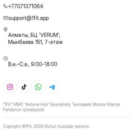
27
Page
+77071371064
28
Page
29
Page
support@1fit.app
30
Page
31
Page
Алматы, БЦ 'VERUM',
32
Page
Мынбаева 151, 7-этаж
33
Page
34
Page
35
Page
B.e.–C.a., 9:00–18:00
36
Page
37
Page
38
Page
39
Page
40
Page
41
Page
“1Fit” MMC “Astana Hub” Beynəlxalq Texnoparkı Muxtar Klaster
42
Page
Fondunun iştirakçısıdır
43
Page
44
Page
Copyright ©1Fit,
2026
Bütün hüquqlar qorunur
.
45
Page