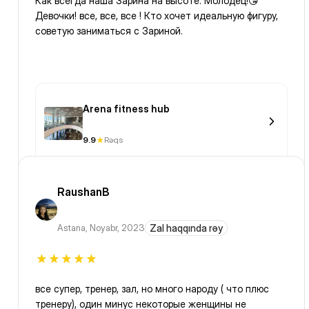
Как всегда наша Зарина на высоте. Молодец!😘
Девочки! все, все, все ! Кто хочет идеальную фигуру,
советую заниматься с Зариной.
Arena fitness hub
9.9
Rəqs
RaushanB
Astana
,
Noyabr, 2023
Zal haqqında rəy
все супер, тренер, зал, но много народу ( что плюс
тренеру), один минус некоторые женщины не