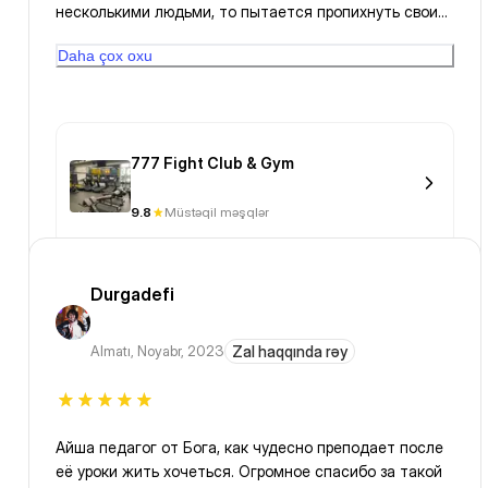
несколькими людьми, то пытается пропихнуть свои
учеников «давайте вместе поделаете». Если не
Daha çox oxu
позволяешь, то очень сильно грубит
777 Fight Club & Gym
9.8
Müstəqil məşqlər
Durgadefi
Almatı
,
Noyabr, 2023
Zal haqqında rəy
Айша педагог от Бога, как чудесно преподает после
её уроки жить хочеться. Огромное спасибо за такой