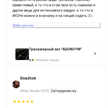
приветливый, и то что в этом зале есть скакалки и
другие вещи для интенсивного кардио. и то что в
АКОНе можно и в качалку и на секций ходить 👍🏽
было бы очень круто, если бы посещаемость в месяц
Daha çox oxu
была 24, а не 12 😁
Тренажерный зал “AQONGYM”
9.6
Müstəqil məşqlər
Snezhok
Aktau
,
Noyabr, 2023
Zal haqqında rəy