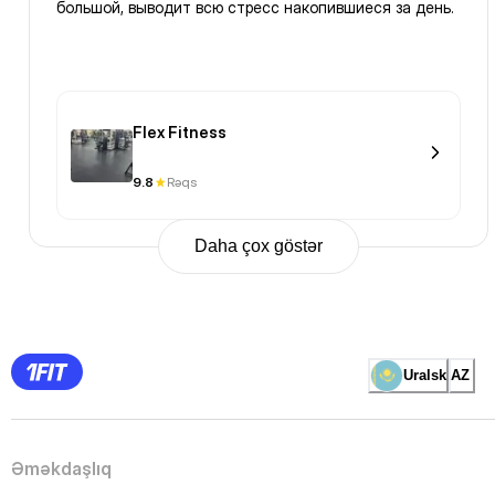
большой, выводит всю стресс накопившиеся за день.
Flex Fitness
9.8
Rəqs
Daha çox göstər
Previous
Page
1
Page
2
Page
3
Page
Uralsk
AZ
4
Page
5
Page
6
Page
Əməkdaşlıq
7
Page