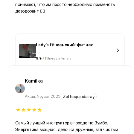
понимают, что им просто необходимо применять
дезодорант 😮‍💨
Lady’s fit женский-фитнес
9.9
Fitness intensiv
Kamilka
Aktau
,
Noyabr, 2023
Zal haqqında rəy
Самый лучший инструктор в городе по Зумбе.
Энергетика мощная, девочки дружные, зал чистый