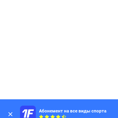
86
Page
87
Page
88
Page
89
Page
90
Page
91
Page
92
Page
93
Page
94
Page
95
Page
96
Page
97
Page
98
Page
99
Page
100
Page
101
Page
102
Page
Абонемент на все виды спорта
103
Page
104
Page