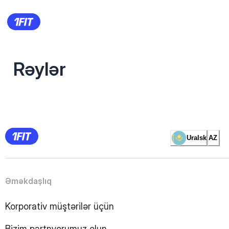
Rəylər
Previous
Page
1
Page
2
Page
3
Page
Uralsk
AZ
4
Page
5
Page
6
Page
Əməkdaşlıq
7
Page
8
Page
Korporativ müştərilər üçün
9
Page
10
Page
Bizim partnyorumuz olun