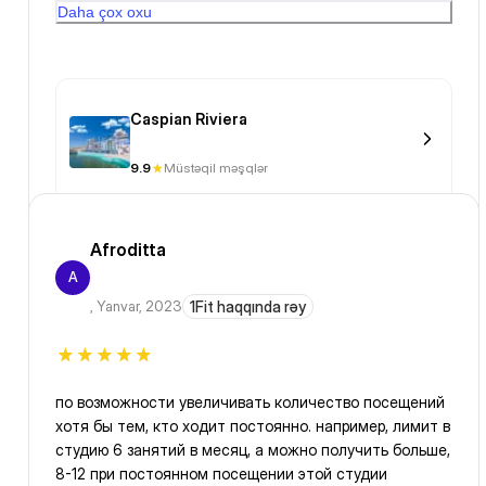
Daha çox oxu
оставить 2+2 человека записи ,а так в раздевалке
сегодня какой то Хаус был. это получается 3
человека когда приходит и 3 уходит в раздевалке
который ели поменяется 2-3 человека это очень не
приятно ждать душ итд.
Caspian Riviera
9.9
Müstəqil məşqlər
Afroditta
A
,
Yanvar, 2023
1Fit haqqında rəy
по возможности увеличивать количество посещений
хотя бы тем, кто ходит постоянно. например, лимит в
студию 6 занятий в месяц, а можно получить больше,
8-12 при постоянном посещении этой студии