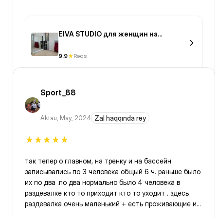
EIVA STUDIO для женщин на
Мангилик Ел
9.9
Rəqs
Sport_88
Aktau
,
May, 2024
Zal haqqında rəy
так тепер о главном, на тренку и на бассейн
записывались по 3 человека общый 6 ч. раньше было
их по два .по два нормально было 4 человека в
раздевалке кто то приходит кто то уходит . здесь
раздевалка очень маленький + есть проживающие и
абономмент сам ривиеры. так что предлагаю так и