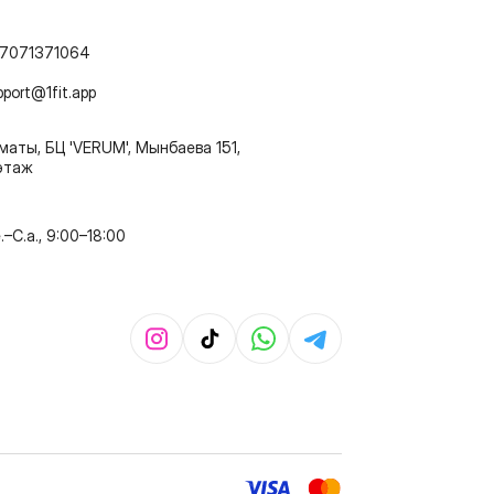
7071371064
pport@1fit.app
маты, БЦ 'VERUM', Мынбаева 151,
этаж
e.–C.a., 9:00–18:00