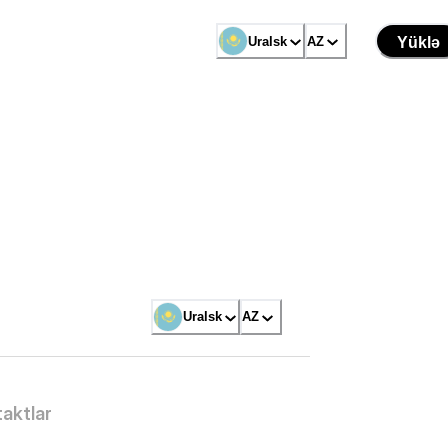
Uralsk
AZ
Yüklə
Uralsk
AZ
aktlar