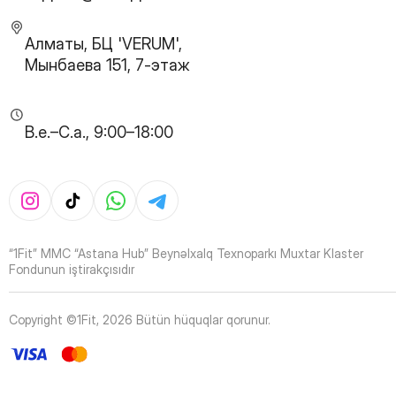
30
Page
31
Page
Алматы, БЦ 'VERUM',
32
Page
Мынбаева 151, 7-этаж
33
Page
34
Page
35
Page
B.e.–C.a., 9:00–18:00
36
Page
37
Page
38
Page
39
Page
40
Page
41
Page
“1Fit” MMC “Astana Hub” Beynəlxalq Texnoparkı Muxtar Klaster
42
Page
Fondunun iştirakçısıdır
43
Page
44
Page
Copyright ©1Fit,
2026
Bütün hüquqlar qorunur
.
45
Page
46
Page
47
Page
48
Page