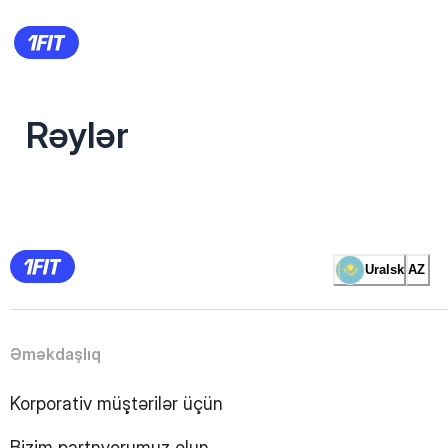
Rəylər
Previous
Page
1
Page
2
Page
3
Page
Uralsk
AZ
4
Page
5
Page
6
Page
Əməkdaşlıq
7
Page
8
Page
Korporativ müştərilər üçün
9
Page
10
Page
Bizim partnyorumuz olun