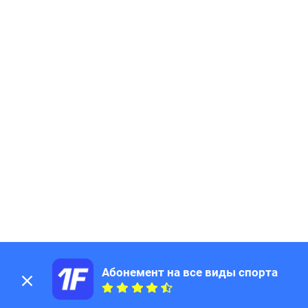
185
Page
186
Page
187
Page
188
Page
189
Page
190
Page
191
Page
192
Page
193
Page
194
Page
195
Page
196
Page
197
Page
198
Page
199
Page
200
Page
201
Page
Абонемент на все виды спорта
202
Page
203
Page