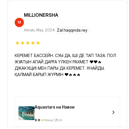
MILLIONERSHA
M
Almatı
,
May, 2024
Zal haqqında rəy
КЕРЕМЕТ БАССЕЙН. СУЫ ДА, ІШІ ДЕ ТАП ТАЗА. ПОЛ
ЖУАТЫН АПАЙ ДАРҒА ҮЛКЕН РАХМЕТ ❤️❤️🔥
ДЖАКУЩИІ МЕН ПАРЫ ДА КЕРЕМЕТ. ҰНАЙДЫ.
ҚАЛМАЙ БАРЫП ЖҮРМІН ❤️🔥🔥🔥
Aquastars на Навои
9.9
Hovuz 25 m