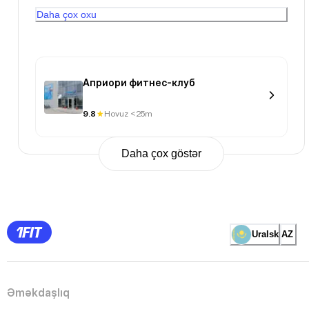
знаем о чем говорим
Daha çox oxu
Априори фитнес-клуб
9.8
Hovuz <25m
Daha çox göstər
Previous
Page
1
Page
2
Page
3
Page
Uralsk
AZ
4
Page
5
Page
6
Page
Əməkdaşlıq
7
Page