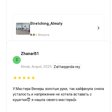
Stretching_Almaty
9.9
Streçinq
Zhanar81
Z
Almatı
,
Avqust, 2023
Zal haqqında rəy
У Мастера Венеры золотые руки, так кайфанула сняла
усталость и напряжение не хотела вставать с
кушетки😇 я нашла своего мастера👍