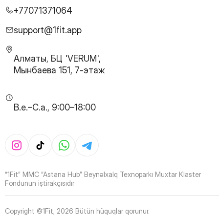
27
Page
+77071371064
28
Page
29
Page
support@1fit.app
30
Page
31
Page
Алматы, БЦ 'VERUM',
32
Page
Мынбаева 151, 7-этаж
33
Page
34
Page
35
Page
B.e.–C.a., 9:00–18:00
36
Page
37
Page
38
Page
39
Page
40
Page
41
Page
“1Fit” MMC “Astana Hub” Beynəlxalq Texnoparkı Muxtar Klaster
42
Page
Fondunun iştirakçısıdır
43
Page
44
Page
Copyright ©1Fit,
2026
Bütün hüquqlar qorunur
.
45
Page