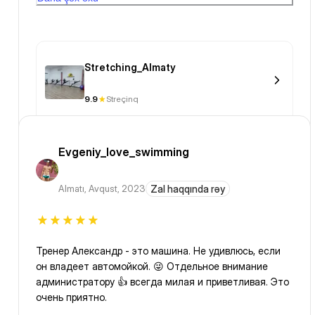
только начала что то делать.....
Stretching_Almaty
9.9
Streçinq
Evgeniy_love_swimming
Almatı
,
Avqust, 2023
Zal haqqında rəy
Тренер Александр - это машина. Не удивлюсь, если
он владеет автомойкой. 😜 Отдельное внимание
администратору 👍 всегда милая и приветливая. Это
очень приятно.