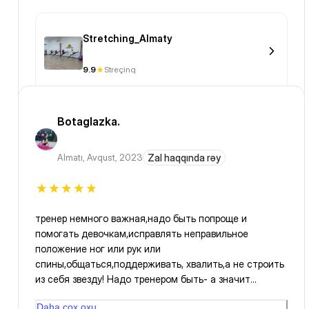
Stretching_Almaty
9.9
Streçinq
Botaglazka.
Almatı
,
Avqust, 2023
Zal haqqında rəy
тренер немного важная,надо быть попроще и
помогать девочкам,исправлять неправильное
положение ног или рук или
спины,общаться,поддерживать, хвалить,а не строить
из себя звезду! Надо тренером быть- а значит
помогать, учить,исправлять,подсказывать! В конце
Daha çox oxu