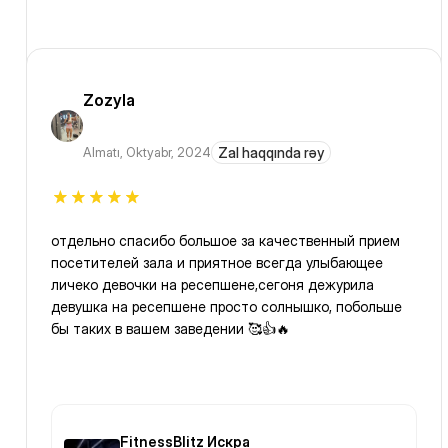
Zozyla
Almatı
,
Oktyabr, 2024
Zal haqqında rəy
отдельно спасибо большое за качественный прием
посетителей зала и приятное всегда улыбающее
личеко девочки на ресепшене,сегоня дежурила
девушка на ресепшене просто солнышко, побольше
бы таких в вашем заведении 🥰👍🔥
FitnessBlitz Искра