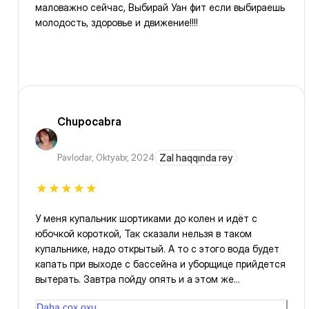
маловажно сейчас, Выбирай Уан фит если выбираешь
молодость, здоровье и движение!!!!
Chupocabra
Pavlodar
,
Oktyabr, 2024
Zal haqqında rəy
У меня купальник шортиками до колен и идёт с
юбочкой короткой, Так сказали нельзя в таком
купальнике, надо открытый. А то с этого вода будет
капать при выходе с бассейна и уборщице прийдется
вытерать. Завтра пойду опять и а этом же
купальнике, мне не 20 лет что б ходить полуголой в
Daha çox oxu