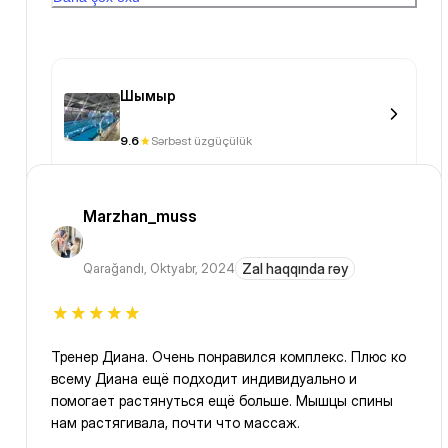
общественном месте, к тому же я похудела на 51кг и
кожа висит, без такого купальника это будет шарпей
в луже.🤣
Шымыр
9.6
Sərbəst üzgüçülük
Marzhan_muss
Qarağandı
,
Oktyabr, 2024
Zal haqqında rəy
Тренер Диана. Очень понравился комплекс. Плюс ко
всему Диана ещё подходит индивидуально и
помогает растянуться ещё больше. Мышцы спины
нам растягивала, почти что массаж.