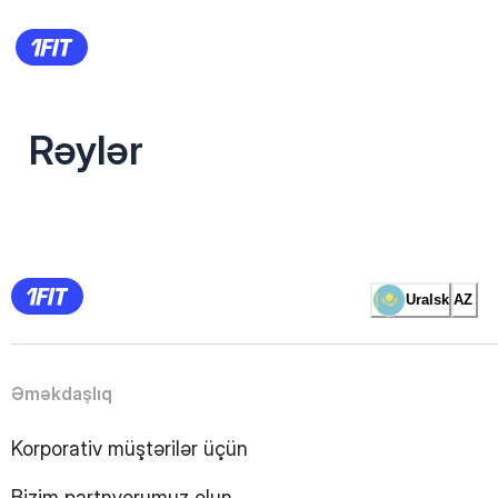
Rəylər
Previous
Page
1
Page
2
Page
3
Page
Uralsk
AZ
4
Page
5
Page
6
Page
Əməkdaşlıq
7
Page
8
Page
Korporativ müştərilər üçün
9
Page
10
Page
Bizim partnyorumuz olun