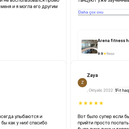
 и не воспользовался промо
танцуют уже заученный
 меня и я могла его другим
кто идет впервые, буд
Daha çox oxu
Arena fitness 
9.9
Rəqs
Zaya
Z
,
Oktyabr, 2022
1Fit ha
всегда улыбаются и
Вот было супер если б
 бы как у них! спасибо
прийти просто поспать