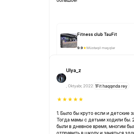
большое!
Fitness club TauFit
9.9
Müstəqil məşqlər
Ulya_z
,
Oktyabr, 2022
1Fit haqqında rəy
1. Было бы круто если и детские 
Тогда мамы с детьми ходили бы. 2.Если побольше программ
были в дневное время, многим бы
отправить в школу и заняться здо