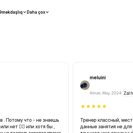
Əməkdaşlıq
Daha çox
meluini
Almatı
,
May, 2024
Zal 
ешь
Тренер классный, место
и нет 🤷‍♀️ или хотя бы ,
данные занятия не для