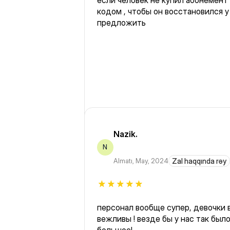
если человек не купил абонемент
кодом , чтобы он восстановился у
предложить
Nazik.
N
Almatı
,
May, 2024
Zal haqqında rəy
персонал вообще супер, девочки 
вежливы ! везде бы у нас так было