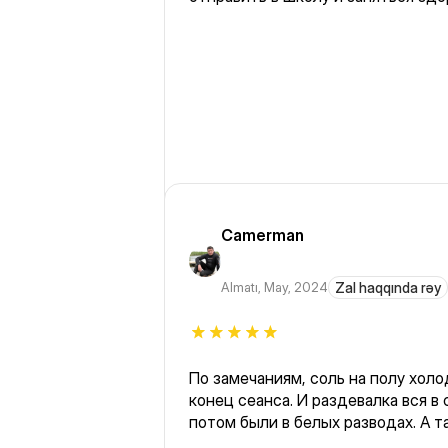
Camerman
Almatı
,
May, 2024
Zal haqqında rəy
По замечаниям, соль на полу холо
конец сеанса. И раздевалка вся 
потом были в белых разводах. А т