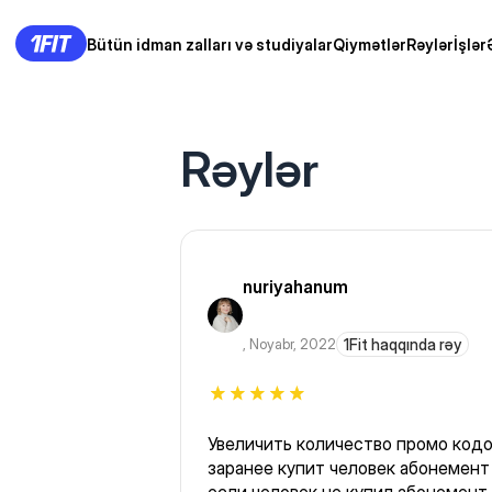
Bütün idman zalları və studiyalar
Qiymətlər
Rəylər
İşlər
Rəylər
nuriyahanum
,
Noyabr, 2022
1Fit haqqında rəy
Увеличить количество промо кодов . Потому что - не зна
заранее купит человек абонемент ил