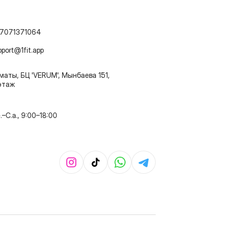
7071371064
pport@1fit.app
маты, БЦ 'VERUM', Мынбаева 151,
этаж
e.–C.a., 9:00–18:00