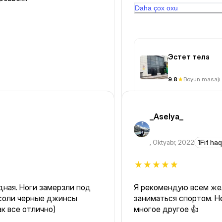
сверх уан фита оказало
Daha çox oxu
как у нее массаж на сп
доплатить. оказываетс
меня столько денег не 
ситуация была не ловко
Эстет тела
9.8
Boyun masajı
_Aselya_
,
Oktyabr, 2022
1Fit ha
дная. Ноги замерзли под
Я рекомендую всем же
в соли черные джинсы
заниматься спортом. Не
ак все отлично)
многое другое 👍