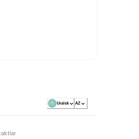
Uralsk
AZ
aktlar