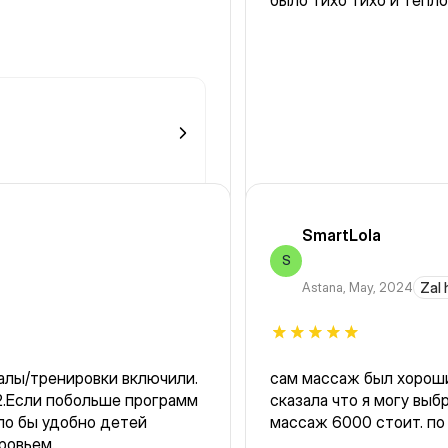
было тихо тихо и тепл
SmartLola
S
Astana
,
May, 2024
Zal 
залы/тренировки включили.
сам массаж был хороши
сказала что я могу вы
ло бы удобно детей
массаж 6000 стоит. по 
ровьем.
можно на обе область. 