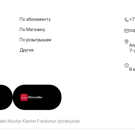
По абонементу
+7
По Магазину
su
По розыгрышам
Ал
Другие
7-
B.
Mövcuddur
kı Muxtar Klaster Fondunun iştirakçısıdır