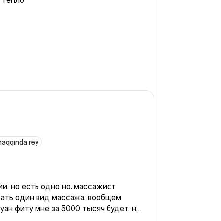
о тепло
haqqında rəy
й. но есть одно но. массажист
брать один вид массажа. вообщем
уан фиту мне за 5000 тысяч будет. но
мы друг друга не до поняли. в итоге