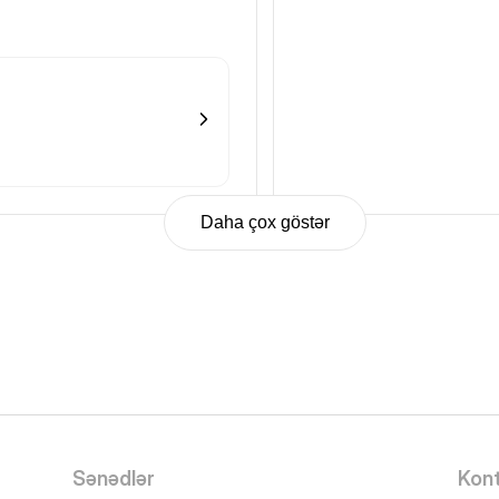
Daha çox göstər
Sənədlər
Kont