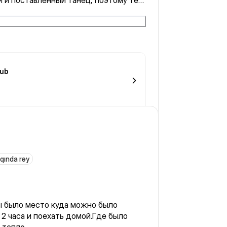
 и поставленный танец, поэтому тем
ет не комфортно.
hub
qqında rəy
ы было место куда можно было
 2 часа и поехать домой.Где было