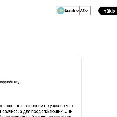
Uralsk
AZ
Yüklə
haqqında rəy
 тоже, но в описании не указано что
 новичков, а для продолжающих. Они