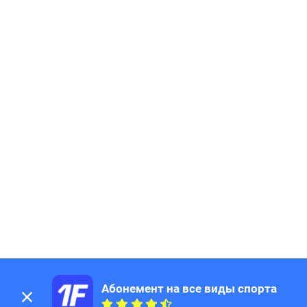
86
Page
87
Page
88
Page
89
Page
90
Page
91
Page
92
Page
93
Page
94
Page
95
Page
96
Page
97
Page
98
Page
99
Page
100
Page
101
Page
102
Page
Абонемент на все виды спорта
103
Page
104
Page