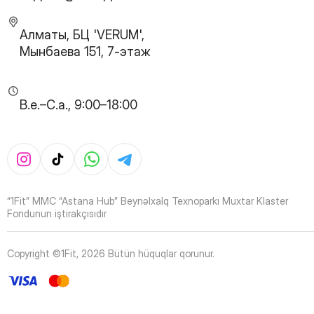
30
Page
31
Page
Алматы, БЦ 'VERUM',
32
Page
Мынбаева 151, 7-этаж
33
Page
34
Page
35
Page
B.e.–C.a., 9:00–18:00
36
Page
37
Page
38
Page
39
Page
40
Page
41
Page
“1Fit” MMC “Astana Hub” Beynəlxalq Texnoparkı Muxtar Klaster
42
Page
Fondunun iştirakçısıdır
43
Page
44
Page
Copyright ©1Fit,
2026
Bütün hüquqlar qorunur
.
45
Page
46
Page
47
Page
48
Page