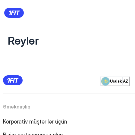
Rəylər
Previous
Page
1
Page
2
Page
3
Page
Uralsk
AZ
4
Page
5
Page
6
Page
Əməkdaşlıq
7
Page
8
Page
Korporativ müştərilər üçün
9
Page
10
Page
Bizim partnyorumuz olun