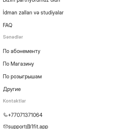
11
Page
12
Page
İdman zalları və studiyalar
13
Page
14
Page
FAQ
15
Page
16
Page
Sənədlər
17
Page
18
Page
По абонементу
19
Page
По Магазину
20
Page
21
Page
По розыгрышам
22
Page
23
Page
Другие
24
Page
25
Page
Kontaktlar
26
Page
27
Page
+77071371064
28
Page
29
Page
support@1fit.app