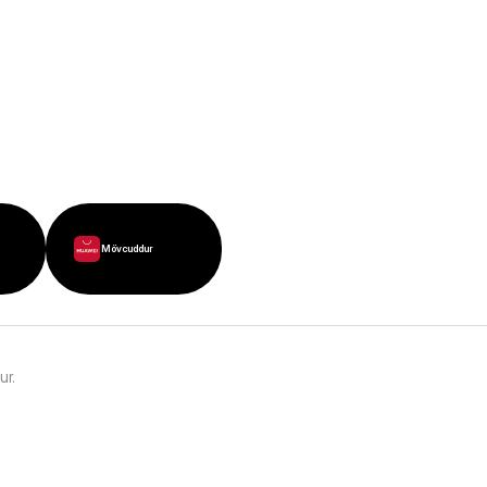
Mövcuddur
ur
.