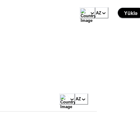
AZ
Yüklə
AZ