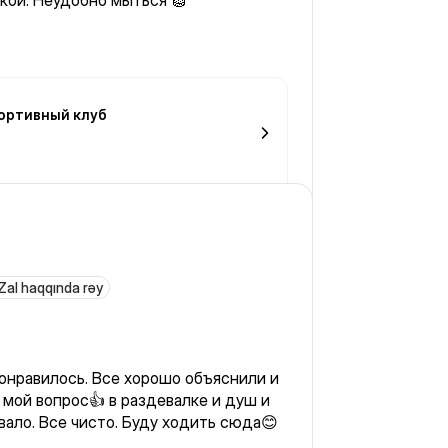
кой. Неудобно мыться 🧽
ортивный клуб
Zal haqqında rəy
понравилось. Все хорошо объяснили и
мой вопрос👍 в раздевалке и душ и
вало. Все чисто. Буду ходить сюда😊