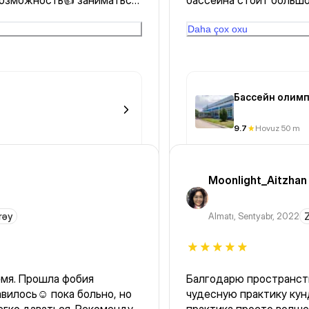
 возможность👍 заниматься
бассейна стоит большо
 нужно.
положить сумку . Я езд
особого отношения и с
Daha çox oxu
Бассейн олимп
9.7
Hovuz 50 m
Moonlight_Aitzhan
rəy
Almatı
,
Sentyabr, 2022
Z
емя. Прошла фобия
Балгодарю пространств
вилось☺️ пока больно, но
чудесную практику кунд