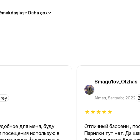
Əməkdaşlıq
Daha çox
Smagu1ov_Olzhas
 rəy
Almatı
,
Sentyabr, 2022
Z
удобное для меня, буду
Отличный бассейн , пос
ои посещения использую в
Парилки тут нет. Да ша