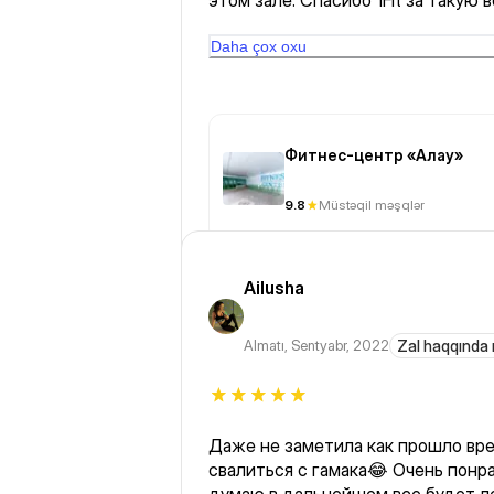
этом зале. Спасибо 1Fit за такую
там где удобно и во сколько тебе
Daha çox oxu
Фитнес-центр «Алау»
9.8
Müstəqil məşqlər
Ailusha
Almatı
,
Sentyabr, 2022
Zal haqqında 
Даже не заметила как прошло вр
свалиться с гамака😂 Очень понра