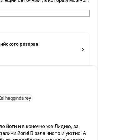
й ящик сеточный , в который можно
ил туда чтобы поплавать , по этому
ервиса не ждал . Мне понравилось!
ийского резерва
al haqqında rəy
о йоги и в конечно же Лидию, за
алини йоги! В зале чисто и уютно! А