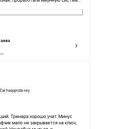
бная, проработали имунную систему,
ла скованность в области шеи и
асана под гонгом это было до
льна🫠🫠🫠
таева
oqa
Zal haqqında rəy
оший. Тренера хорошо учат. Минус
фчик мало не закрывается на ключ,