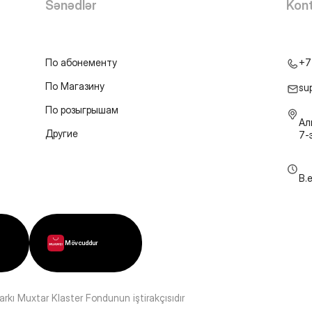
Sənədlər
Kont
По абонементу
+7
По Магазину
su
По розыгрышам
Ал
Другие
7-
B.
Mövcuddur
kı Muxtar Klaster Fondunun iştirakçısıdır