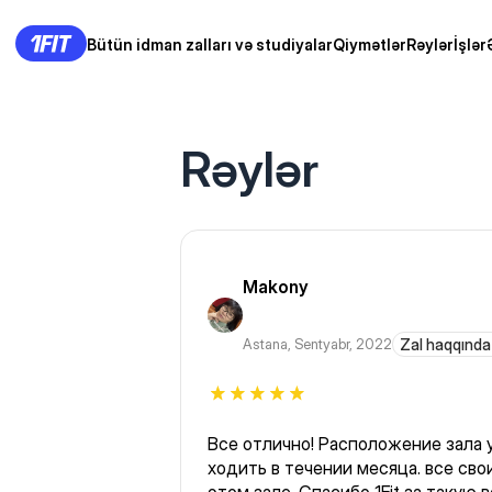
Bütün idman zalları və studiyalar
Qiymətlər
Rəylər
İşlər
Rəylər
Makony
Astana
,
Sentyabr, 2022
Zal haqqında
Все отлично! Расположение зала 
ходить в течении месяца. все св