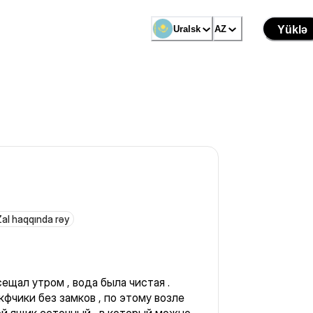
Uralsk
AZ
Yüklə
al haqqında rəy
ещал утром , вода была чистая .
кфчики без замков , по этому возле