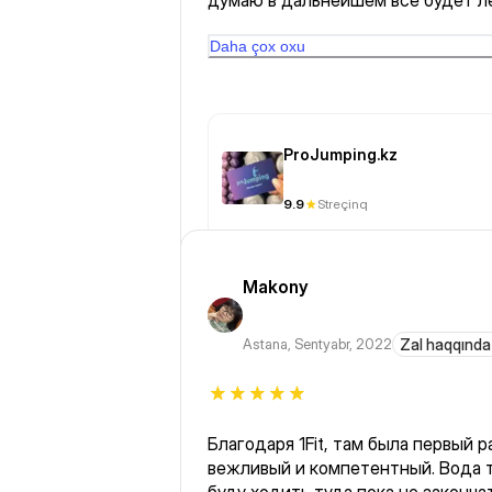
думаю в дальнейшем все будет л
👍🏻
Daha çox oxu
ProJumping.kz
9.9
Streçinq
Makony
Astana
,
Sentyabr, 2022
Zal haqqında
Благодаря 1Fit, там была первый р
вежливый и компетентный. Вода т