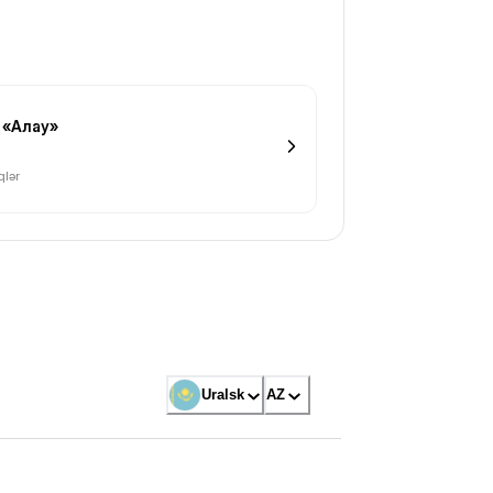
 «Алау»
lər
Uralsk
AZ