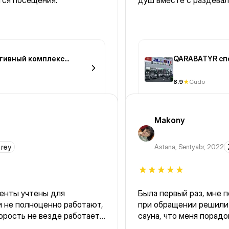
тся посещения.
душ вместе с раздевал
тивный комплекс
QARABATYR сп
8.9
Cüdo
Makony
 rəy
Astana
,
Sentyabr, 2022
менты учтены для
Была первый раз, мне 
и не полноценно работают,
при обращении решили 
орость не везде работает
сауна, что меня порадо