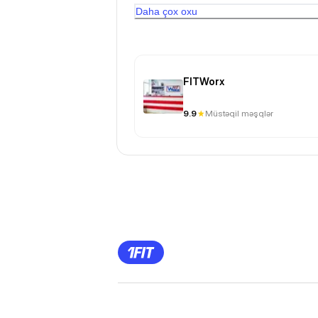
Daha çox oxu
FITWorx
9.9
Müstəqil məşqlər
Previous
Page
1
Page
2
Page
3
Page
4
Page
5
Page
6
Page
7
Page