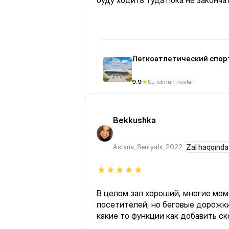
буду ходить туда пока не законча
Легкоатлетический спор
Qazaqstan
9.9
Su idman növləri
Bekkushka
Astana
,
Sentyabr, 2022
Zal haqqında
В целом зал хороший, многие мо
посетителей, но беговые дорожк
какие то функции как добавить ск
и уборная ну очень грязная.