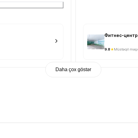
Фитнес-центр
9.8
Müstəqil məşq
Daha çox göstər