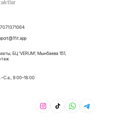
aktlar
7071371064
pport@1fit.app
маты, БЦ 'VERUM', Мынбаева 151,
этаж
e.–C.a., 9:00–18:00