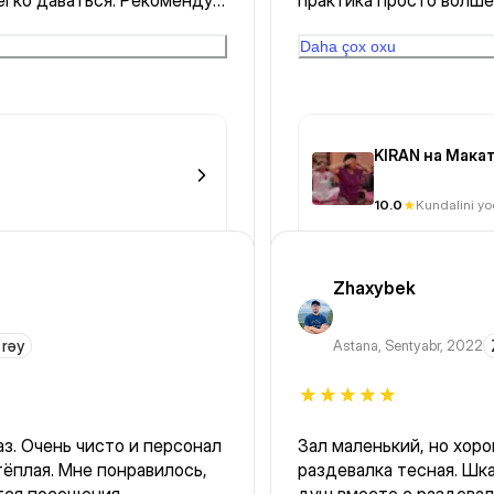
егко даваться. Рекомендую
практика просто волше
после упражнений прош
лопаток! А в конце шав
Daha çox oxu
мурашек! Я очень дово
KIRAN на Мака
10.0
Kundalini y
Zhaxybek
 rəy
Astana
,
Sentyabr, 2022
аз. Очень чисто и персонал
Зал маленький, но хор
ёплая. Мне понравилось,
раздевалка тесная. Шка