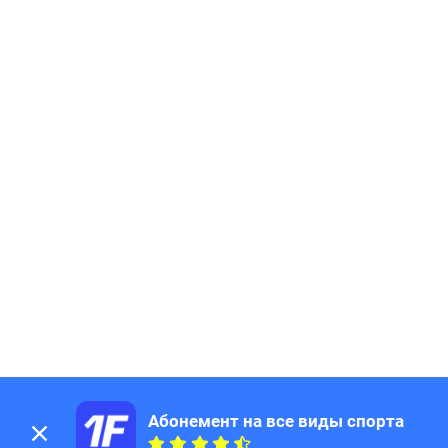
86
Page
87
Page
88
Page
89
Page
90
Page
91
Page
92
Page
93
Page
94
Page
95
Page
96
Page
97
Page
98
Page
99
Page
100
Page
101
Page
102
Page
Абонемент на все виды спорта
103
Page
104
Page