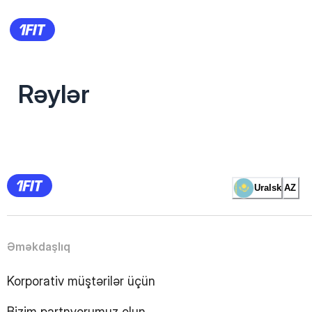
Rəylər
Previous
Page
1
Page
2
Page
3
Page
Uralsk
AZ
4
Page
5
Page
6
Page
Əməkdaşlıq
7
Page
8
Page
Korporativ müştərilər üçün
9
Page
10
Page
Bizim partnyorumuz olun