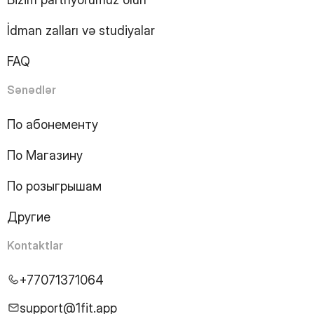
11
Page
12
Page
İdman zalları və studiyalar
13
Page
14
Page
FAQ
15
Page
16
Page
Sənədlər
17
Page
18
Page
По абонементу
19
Page
По Магазину
20
Page
21
Page
По розыгрышам
22
Page
23
Page
Другие
24
Page
25
Page
Kontaktlar
26
Page
27
Page
+77071371064
28
Page
29
Page
support@1fit.app