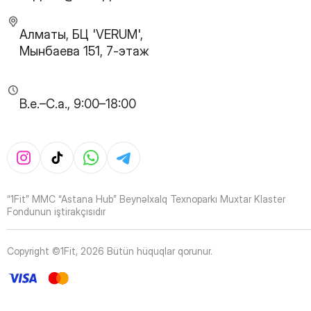
30
Page
31
Page
Алматы, БЦ 'VERUM',
32
Page
Мынбаева 151, 7-этаж
33
Page
34
Page
35
Page
B.e.–C.a., 9:00–18:00
36
Page
37
Page
38
Page
39
Page
40
Page
41
Page
“1Fit” MMC “Astana Hub” Beynəlxalq Texnoparkı Muxtar Klaster
42
Page
Fondunun iştirakçısıdır
43
Page
44
Page
Copyright ©1Fit,
2026
Bütün hüquqlar qorunur
.
45
Page
46
Page
47
Page
48
Page