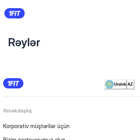
Rəylər
Previous
Page
1
Page
2
Page
3
Page
Uralsk
AZ
4
Page
5
Page
6
Page
Əməkdaşlıq
7
Page
8
Page
Korporativ müştərilər üçün
9
Page
10
Page
Bizim partnyorumuz olun