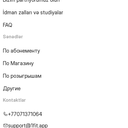
11
Page
12
Page
İdman zalları və studiyalar
13
Page
14
Page
FAQ
15
Page
16
Page
Sənədlər
17
Page
18
Page
По абонементу
19
Page
По Магазину
20
Page
21
Page
По розыгрышам
22
Page
23
Page
Другие
24
Page
25
Page
Kontaktlar
26
Page
27
Page
+77071371064
28
Page
29
Page
support@1fit.app