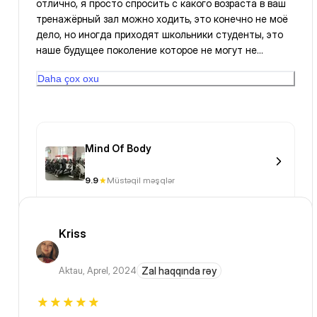
отлично, я просто спросить с какого возраста в ваш
тренажёрный зал можно ходить, это конечно не моё
дело, но иногда приходят школьники студенты, это
наше будущее поколение которое не могут не
секунды без андроида, приходят не занимаются
Daha çox oxu
занимают оборудования, тренажёры и тупо сидят в
телефоне, или вот один мужик пришёл с детьми
одному наверное 10 лет, другому 5 лет и они бегали
по залу. у вас что нету каких то ограничений , входа в
зал?
Mind Of Body
9.9
Müstəqil məşqlər
Kriss
Aktau
,
Aprel, 2024
Zal haqqında rəy