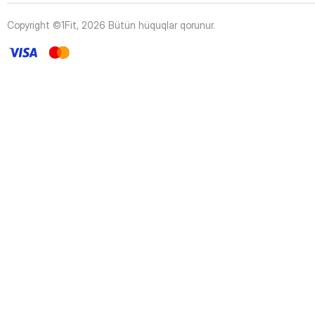
43
Page
44
Page
Copyright ©1Fit,
2026
Bütün hüquqlar qorunur
.
45
Page
46
Page
47
Page
48
Page
49
Page
50
Page
51
Page
52
Page
53
Page
54
Page
55
Page
56
Page
57
Page
58
Page
59
Page
60
Page
61
Page