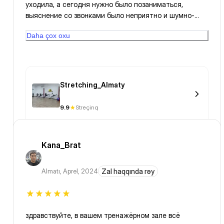
уходила, а сегодня нужно было позаниматься,
выяснение со звонками было неприятно и шумно-
мое мнение с такими пробками и отсутствием
Daha çox oxu
парковки - не самое лучшее место для занятий,
только если вы пешком ходите
Stretching_Almaty
9.9
Streçinq
Kana_Brat
Almatı
,
Aprel, 2024
Zal haqqında rəy
здравствуйте, в вашем тренажёрном зале всё