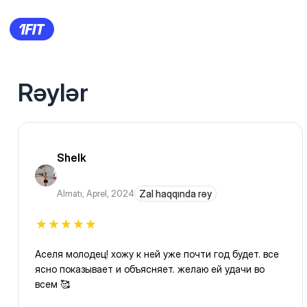
Rəylər
Shelk
Almatı
,
Aprel, 2024
Zal haqqında rəy
Аселя молодец! хожу к ней уже почти год будет. все
ясно показывает и объясняет. желаю ей удачи во
всем 🥰