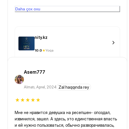
цельность. Мне показалось, что музыка во время
Daha çox oxu
шавасамы звучала громче, чем нужно и хотелось бы
nity.kz
10.0
Yoqa
Asem777
Almatı
,
Aprel, 2024
Zal haqqında rəy
Мне не нравится девушка на ресепшен- опоздал,
извинился, зашел. А здесь, это единственная власть
и ей нужно пользоваться, обычно разворачивалась,