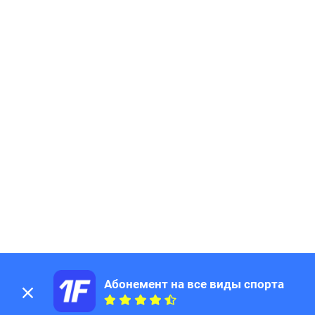
193
Page
194
Page
195
Page
196
Page
197
Page
198
Page
199
Page
200
Page
201
Page
202
Page
203
Page
204
Page
205
Page
206
Page
207
Page
208
Page
209
Page
Абонемент на все виды спорта
210
Page