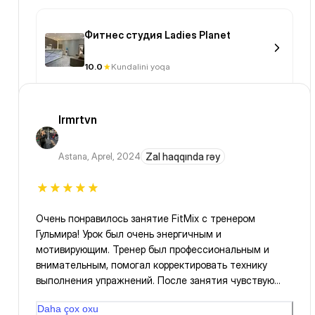
Фитнес студия Ladies Planet
10.0
Kundalini yoqa
lrmrtvn
Astana
,
Aprel, 2024
Zal haqqında rəy
Очень понравилось занятие FitMix с тренером
Гульмира! Урок был очень энергичным и
мотивирующим. Тренер был профессиональным и
внимательным, помогал корректировать технику
выполнения упражнений. После занятия чувствую
себя полной энергии и готовой к новым вызовам.
Daha çox oxu
Обязательно буду продолжать посещать эти