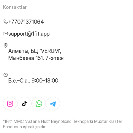
25
Page
Kontaktlar
26
Page
27
Page
+77071371064
28
Page
29
Page
support@1fit.app
30
Page
31
Page
Алматы, БЦ 'VERUM',
32
Page
Мынбаева 151, 7-этаж
33
Page
34
Page
35
Page
B.e.–C.a., 9:00–18:00
36
Page
37
Page
38
Page
39
Page
40
Page
41
Page
“1Fit” MMC “Astana Hub” Beynəlxalq Texnoparkı Muxtar Klaster
42
Page
Fondunun iştirakçısıdır