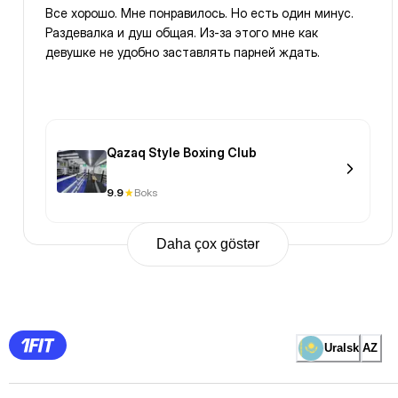
Все хорошо. Мне понравилось. Но есть один минус.
Раздевалка и душ общая. Из-за этого мне как
девушке не удобно заставлять парней ждать.
Qazaq Style Boxing Club
9.9
Boks
Daha çox göstər
Previous
Page
1
Page
2
Page
3
Page
Uralsk
AZ
4
Page
5
Page