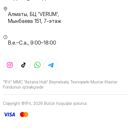
30
Page
31
Page
Алматы, БЦ 'VERUM',
32
Page
Мынбаева 151, 7-этаж
33
Page
34
Page
35
Page
B.e.–C.a., 9:00–18:00
36
Page
37
Page
38
Page
39
Page
40
Page
41
Page
“1Fit” MMC “Astana Hub” Beynəlxalq Texnoparkı Muxtar Klaster
42
Page
Fondunun iştirakçısıdır
43
Page
44
Page
Copyright ©1Fit,
2026
Bütün hüquqlar qorunur
.
45
Page
46
Page
47
Page
48
Page