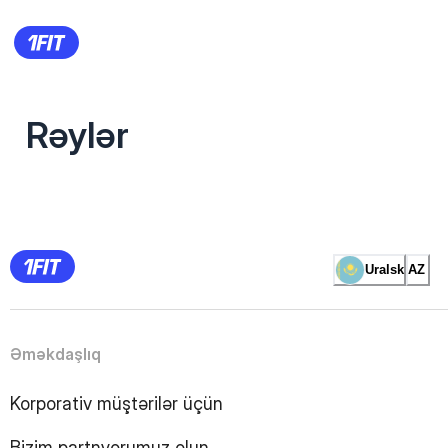
Rəylər
Previous
Page
1
Page
2
Page
3
Page
Uralsk
AZ
4
Page
5
Page
6
Page
Əməkdaşlıq
7
Page
8
Page
Korporativ müştərilər üçün
9
Page
10
Page
Bizim partnyorumuz olun