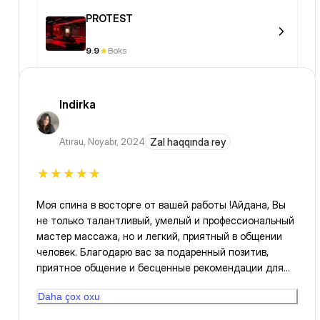
PROTEST
9.9
Boks
Indirka
Atırau
,
Noyabr, 2024
Zal haqqında rəy
Моя спина в восторге от вашей работы !Айдана, Вы
не только талантливый, умелый и профессиональный
мастер массажа, но и легкий, приятный в общении
человек. Благодарю вас за подаренный позитив,
приятное общение и бесценные рекомендации для
здоровья. Пусть все пациенты у вас будут
Daha çox oxu
благодарными, будни - легкими, а выходные - яркими!
Спасибо большое 🌸