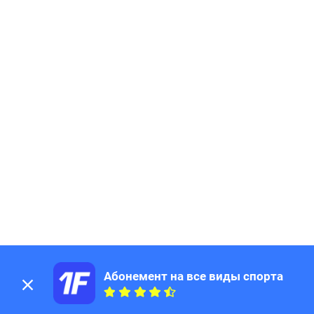
185
Page
186
Page
187
Page
188
Page
189
Page
190
Page
191
Page
192
Page
193
Page
194
Page
195
Page
196
Page
197
Page
198
Page
199
Page
200
Page
201
Page
Абонемент на все виды спорта
202
Page
203
Page