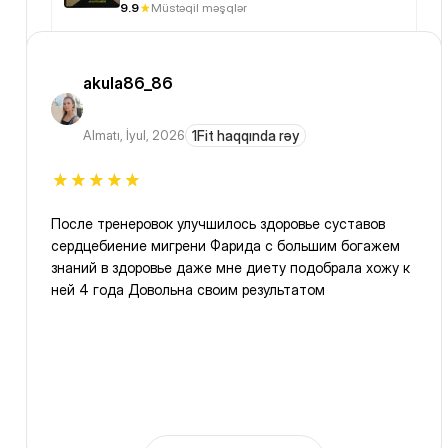
9.9
Müstəqil məşqlər
akula86_86
Almatı
,
İyul, 2026
1Fit haqqında rəy
После тренеровок улучшилось здоровье суставов
сердцебиение мигрени Фарида с большим богажем
знаний в здоровье даже мне диету подобрала хожу к
ней 4 года Довольна своим результатом