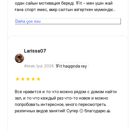
одан сайын мотивация береді. 1Fit – мен үшін жай
ғана спорт емес, өмір салтын өзгерткен мүмкіндік
болды. Осындай мүмкіндік жасағандарыңыз үшін
Daha çox oxu
үлкен рақмет! Қыркүйек айында 1 жылдық абонемент
аяқталады, жалғастыру үшін тағы жеңілдік
берсеңіздер🤗
Larissa07
Almatı
,
İyul, 2026
1Fit haqqında rəy
Все нравится и то что можно рядом с домом найти
зал, и то что каждый раз что-то новое и можно
попробовать интересное, много пересмотреть
различных видов занятий! Супер 🙂 благодарю 🙏