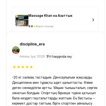
Massage Khan на Азаттык
9.8
Boyun masajı
discipline_era
Astana
,
İyul, 2026
1Fit haqqında rəy
-20 кг салмақ тастадым. Денсаулығым жақсарды.
Дисциплина мен тұрақты әдет қалыптасты. Өзіме
деген сенімділігім артты. Ұйқым тынышталып, сергек
оянатын болдым. Спорттың бірнеше түріне қатысып
бала кездегі гештальттарды жаптым. Ең бастысы –
керемет достар таптым, бірге спортпен айналысу