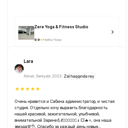
Zere Yoga & Fitness Studio
9.9
Hatha Yoqa
Lara
Almatı
,
Sentyabr, 2023
Zal haqqında rəy
Очень нравится и Сабина администратор, и чистая
студия. Отдельно хочу выразить благодарность
нашей красивой, зажигательной, улыбчивой,
внимательной Зарине💪💃🏃‍♀️🏃‍♂️🧎‍♂️🧎💥🔥⭐️, она наша
звезда💯👌. Спасибо за каждый день новые