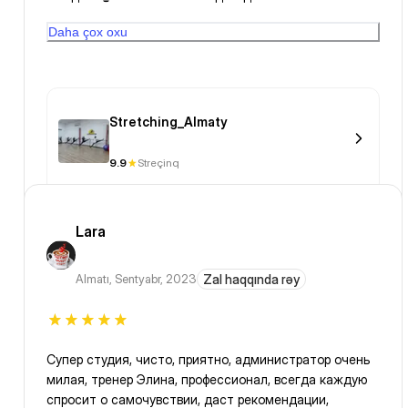
упражнения. С ув Лариса
Daha çox oxu
Stretching_Almaty
9.9
Streçinq
Lara
Almatı
,
Sentyabr, 2023
Zal haqqında rəy
Супер студия, чисто, приятно, администратор очень
милая, тренер Элина, профессионал, всегда каждую
спросит о самочувствии, даст рекомендации,