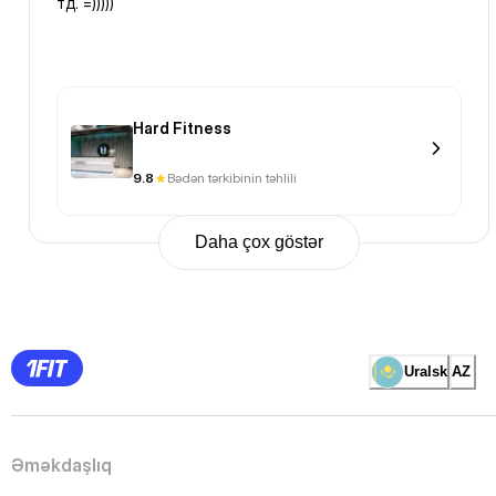
тд. =)))))
Hard Fitness
9.8
Bədən tərkibinin təhlili
Daha çox göstər
Previous
Page
1
Page
2
Page
3
Page
Uralsk
AZ
4
Page
5
Page
6
Page
Əməkdaşlıq
7
Page