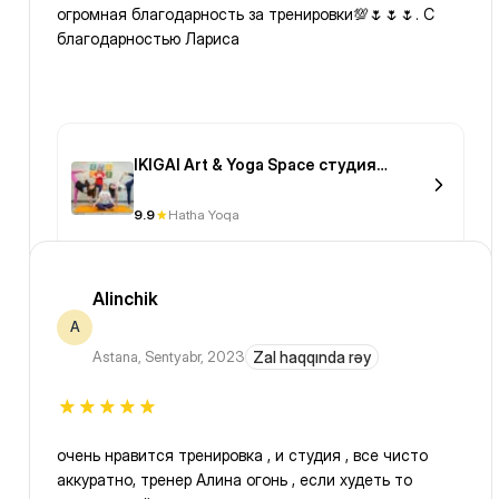
огромная благодарность за тренировки💯🌷🌷🌷. С
благодарностью Лариса
IKIGAI Art & Yoga Space студия
творчества и йоги
9.9
Hatha Yoqa
Alinchik
A
Astana
,
Sentyabr, 2023
Zal haqqında rəy
очень нравится тренировка , и студия , все чисто
аккуратно, тренер Алина огонь , если худеть то