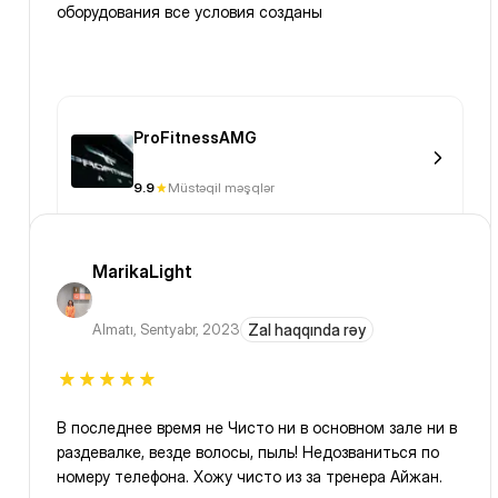
оборудования все условия созданы
ProFitnessAMG
9.9
Müstəqil məşqlər
MarikaLight
Almatı
,
Sentyabr, 2023
Zal haqqında rəy
В последнее время не Чисто ни в основном зале ни в
раздевалке, везде волосы, пыль! Недозваниться по
номеру телефона. Хожу чисто из за тренера Айжан.