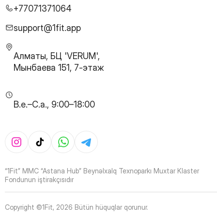
27
Page
+77071371064
28
Page
29
Page
support@1fit.app
30
Page
31
Page
Алматы, БЦ 'VERUM',
32
Page
Мынбаева 151, 7-этаж
33
Page
34
Page
35
Page
B.e.–C.a., 9:00–18:00
36
Page
37
Page
38
Page
39
Page
40
Page
41
Page
“1Fit” MMC “Astana Hub” Beynəlxalq Texnoparkı Muxtar Klaster
42
Page
Fondunun iştirakçısıdır
43
Page
44
Page
Copyright ©1Fit,
2026
Bütün hüquqlar qorunur
.
45
Page