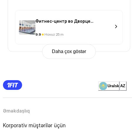
Фитнес-центр во Дворце
единоборств им. Ж.Ушкемпирова
9.9
Hovuz 25 m
Daha çox göstər
Previous
Page
1
Page
2
Page
3
Page
Uralsk
AZ
4
Page
5
Page
6
Page
Əməkdaşlıq
7
Page
8
Page
Korporativ müştərilər üçün
9
Page