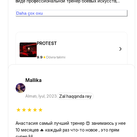
виде профессиональной тренер боевых искусств,
комфортного зала с хорошим оборудованием.
Daha çox oxu
осмотрывая остальные залы заведения думаю что
это зал лучшего качества всего заведения.
PROTEST
9.9
Dövrə təlimi
Mallika
Almatı
,
İyul, 2023
Zal haqqında rəy
Анастасия самый лучший тренер 😍 занимаюсь у нее
10 месяцев 🔥 каждый раз что-то новое , это прям
супер 🙌