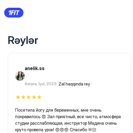
Rəylər
anelik.ss
Astana
,
İyul, 2023
Zal haqqında rəy
Посетила йогу для беременных, мне очень
понравилось 😍 Зал приятный, все чисто, атмосфера
студии расслабляющая, инструктор Мадина очень
круто провела урок! 😍😍😍 Спасибо 🫶🏻