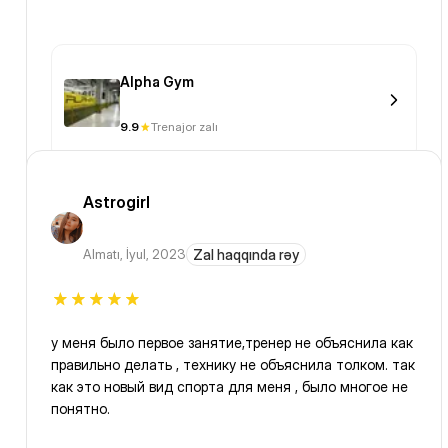
Alpha Gym
9.9
Trenajor zalı
Astrogirl
Almatı
,
İyul, 2023
Zal haqqında rəy
у меня было первое занятие,тренер не объяснила как
правильно делать , технику не объяснила толком. так
как это новый вид спорта для меня , было многое не
понятно.