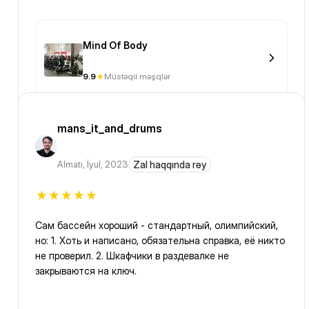
Mind Of Body
9.9
Müstəqil məşqlər
mans_it_and_drums
Almatı
,
İyul, 2023
Zal haqqında rəy
Сам бассейн хороший - стандартный, олимпийский,
но: 1. Хоть и написано, обязательна справка, её никто
не проверил. 2. Шкафчики в раздевалке не
закрываются на ключ.