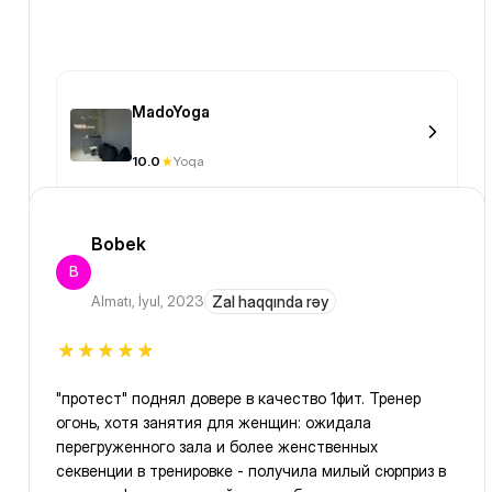
MadoYoga
10.0
Yoqa
Bobek
B
Almatı
,
İyul, 2023
Zal haqqında rəy
"протест" поднял довере в качество 1фит. Тренер
огонь, хотя занятия для женщин: ожидала
перегруженного зала и более женственных
секвенции в тренировке - получила милый сюрприз в