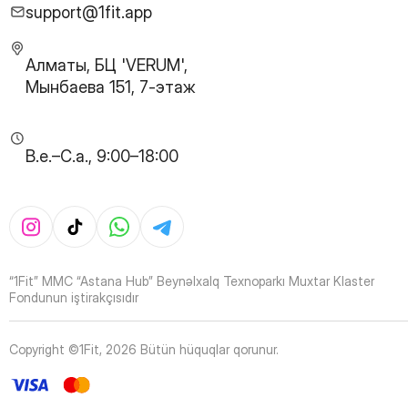
29
Page
support@1fit.app
30
Page
31
Page
Алматы, БЦ 'VERUM',
32
Page
Мынбаева 151, 7-этаж
33
Page
34
Page
35
Page
B.e.–C.a., 9:00–18:00
36
Page
37
Page
38
Page
39
Page
40
Page
41
Page
“1Fit” MMC “Astana Hub” Beynəlxalq Texnoparkı Muxtar Klaster
42
Page
Fondunun iştirakçısıdır
43
Page
44
Page
Copyright ©1Fit,
2026
Bütün hüquqlar qorunur
.
45
Page
46
Page
47
Page