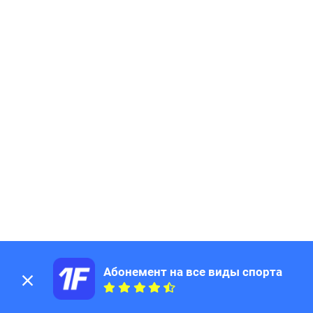
185
Page
186
Page
187
Page
188
Page
189
Page
190
Page
191
Page
192
Page
193
Page
194
Page
195
Page
196
Page
197
Page
198
Page
199
Page
200
Page
Абонемент на все виды спорта
201
Page
202
Page
203
Page