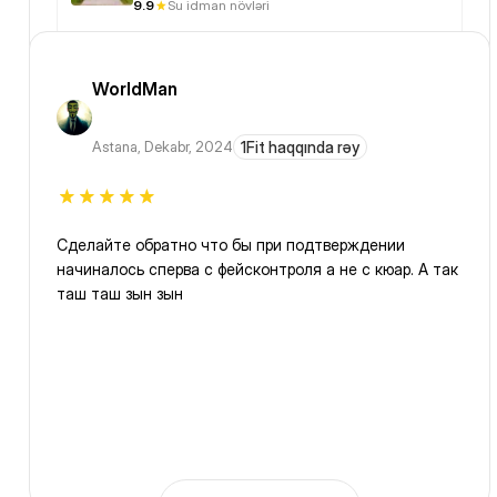
9.9
Su idman növləri
WorldMan
Astana
,
Dekabr, 2024
1Fit haqqında rəy
Сделайте обратно что бы при подтверждении
начиналось сперва с фейсконтроля а не с кюар. А так
таш таш зын зын