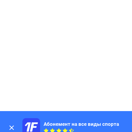
86
Page
87
Page
88
Page
89
Page
90
Page
91
Page
92
Page
93
Page
94
Page
95
Page
96
Page
97
Page
98
Page
99
Page
100
Page
101
Page
102
Page
Абонемент на все виды спорта
103
Page
104
Page