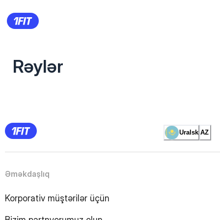
Rəylər
Previous
Page
1
Page
2
Page
3
Page
Uralsk
AZ
4
Page
5
Page
6
Page
Əməkdaşlıq
7
Page
8
Page
Korporativ müştərilər üçün
9
Page
10
Page
Bizim partnyorumuz olun