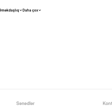
Əməkdaşlıq
Daha çox
Sənədlər
Kont