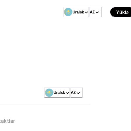
Uralsk
AZ
Yüklə
Uralsk
AZ
aktlar