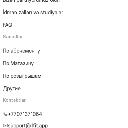
11
Page
12
Page
İdman zalları və studiyalar
13
Page
14
Page
FAQ
15
Page
16
Page
Sənədlər
17
Page
18
Page
По абонементу
19
Page
По Магазину
20
Page
21
Page
По розыгрышам
22
Page
23
Page
Другие
24
Page
25
Page
Kontaktlar
26
Page
27
Page
+77071371064
28
Page
29
Page
support@1fit.app