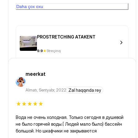
когда я туда прихожу, в прошлый раз был другой
Daha çox oxu
тренер и мы закачивали ноги но не было растяжки (
PROSTRETCHING ATAKENT
9.9
Streçinq
meerkat
Almatı
,
Sentyabr, 2022
Zal haqqında rəy
Вода не очень холодная. Только сегодня в душевой
не было горячей воды.( Людей мало было) бассейн
большой. Но шкафчики не закрываются