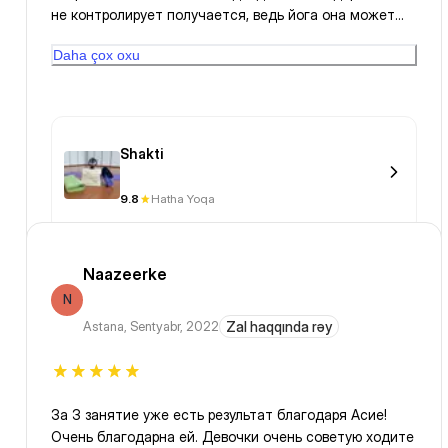
не контролирует получается, ведь йога она может
быть и травмоопасной. Я новичок, и не правильно
Daha çox oxu
встала на голову, то есть я думала надо на голову
вставать, а она должна быть на весу, теперь боли в
шее(
Shakti
9.8
Hatha Yoqa
Naazeerke
N
Astana
,
Sentyabr, 2022
Zal haqqında rəy
За 3 занятие уже есть результат благодаря Асие!
Очень благодарна ей. Девочки очень советую ходите