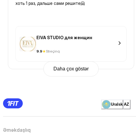
хоть 1 раз, дальше сами решите🤗
EIVA STUDIO для женщин
9.9
Streçinq
Daha çox göstər
Previous
Page
1
Page
2
Page
3
Page
Uralsk
AZ
4
Page
5
Page
6
Page
Əməkdaşlıq
7
Page