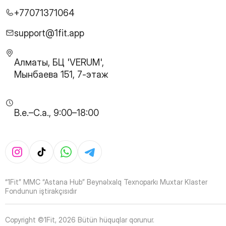
27
Page
+77071371064
28
Page
29
Page
support@1fit.app
30
Page
31
Page
Алматы, БЦ 'VERUM',
32
Page
Мынбаева 151, 7-этаж
33
Page
34
Page
35
Page
B.e.–C.a., 9:00–18:00
36
Page
37
Page
38
Page
39
Page
40
Page
41
Page
“1Fit” MMC “Astana Hub” Beynəlxalq Texnoparkı Muxtar Klaster
42
Page
Fondunun iştirakçısıdır
43
Page
44
Page
Copyright ©1Fit,
2026
Bütün hüquqlar qorunur
.