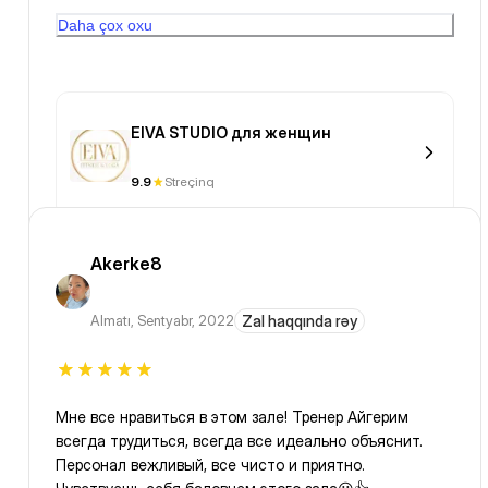
фен). Всем советую посетить эту студию👍🏻
Daha çox oxu
EIVA STUDIO для женщин
9.9
Streçinq
Akerke8
Almatı
,
Sentyabr, 2022
Zal haqqında rəy
Мне все нравиться в этом зале! Тренер Айгерим
всегда трудиться, всегда все идеально объяснит.
Персонал вежливый, все чисто и приятно.