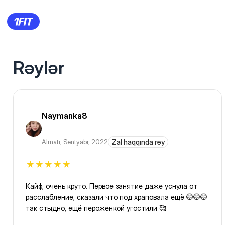
Rəylər
Naymanka8
Almatı
,
Sentyabr, 2022
Zal haqqında rəy
Кайф, очень круто. Первое занятие даже уснула от
расслабление, сказали что под храповала ещё 🤭🤭🤭
так стыдно, ещё пероженкой угостили 🥰