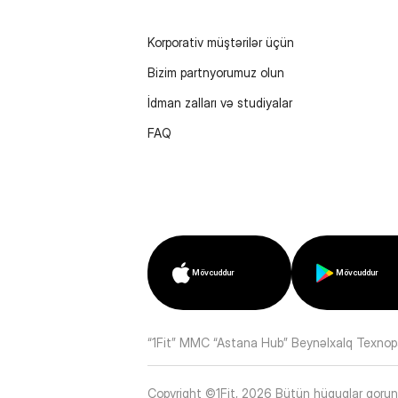
10
Page
11
Page
Korporativ müştərilər üçün
12
Page
Bizim partnyorumuz olun
13
Page
14
Page
İdman zalları və studiyalar
15
Page
FAQ
16
Page
17
Page
18
Page
19
Page
20
Page
21
Page
22
Page
Mövcuddur
Mövcuddur
23
Page
24
Page
25
Page
“1Fit” MMC “Astana Hub” Beynəlxalq Texnopar
26
Page
27
Page
Copyright ©1Fit,
2026
Bütün hüquqlar qorun
28
Page