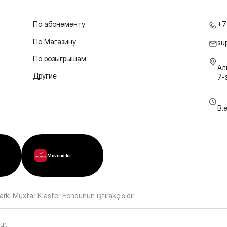
По абонементу
+7
По Магазину
su
По розыгрышам
Ал
Другие
7-
B.
Mövcuddur
kı Muxtar Klaster Fondunun iştirakçısıdır
ur
.