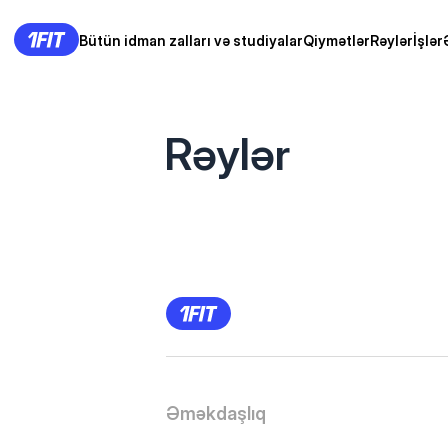
Bütün idman zalları və studiyalar
Qiymətlər
Rəylər
İşlər
Rəylər
Previous
Page
1
Page
2
Page
3
Page
4
Page
5
Page
6
Page
7
Page
8
Əməkdaşlıq
Page
9
Page