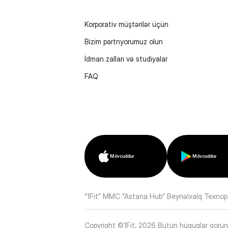
10
Page
11
Page
Korporativ müştərilər üçün
12
Page
Bizim partnyorumuz olun
13
Page
14
Page
İdman zalları və studiyalar
15
Page
FAQ
16
Page
17
Page
18
Page
19
Page
20
Page
21
Page
22
Page
Mövcuddur
Mövcuddur
23
Page
24
Page
25
Page
“1Fit” MMC “Astana Hub” Beynəlxalq Texnopar
26
Page
27
Page
Copyright ©1Fit,
2026
Bütün hüquqlar qorun
28
Page