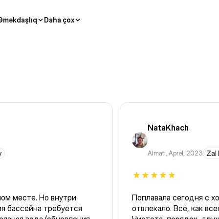
Əməkdaşlıq
Daha çox
NataKhach
y
Almatı
,
Aprel, 2023
Zal
ом месте. Но внутри
Поплавала сегодня с х
я бассейна требуется
отвлекало. Всё, как все