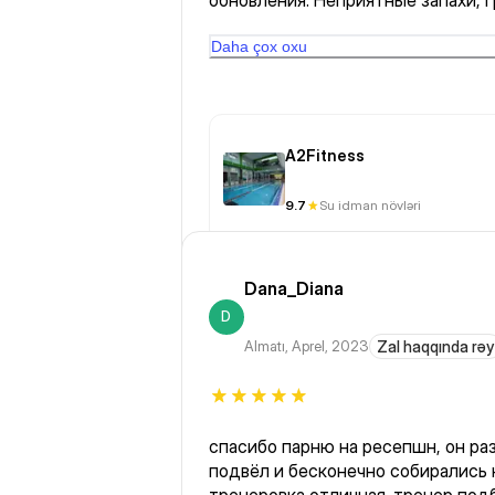
обновления. Неприятные запахи, г
воды). Надеюсь руководство фит
улучшением. Спасибо
Daha çox oxu
A2Fitness
9.7
Su idman növləri
Dana_Diana
D
Almatı
,
Aprel, 2023
Zal haqqında rəy
спасибо парню на ресепшн, он ра
подвёл и бесконечно собирались 