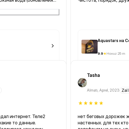
рязная вода (обновления
Чистота, порядок, дру
неса будет занимается
Aquastars на 
9.9
Hovuz 25 m
Tasha
Almatı
,
Aprel, 2023
Zal
здал интернет. Теле2
нет беговых дорожек ж
какие то данные.
настенных. для тех кто