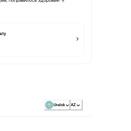
ем, поправилось здоровье! 💐
aty
Uralsk
AZ