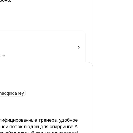
обно.
lər
 haqqında rəy
валифицированные тренера, удобное
ой поток людей для спарринга! А