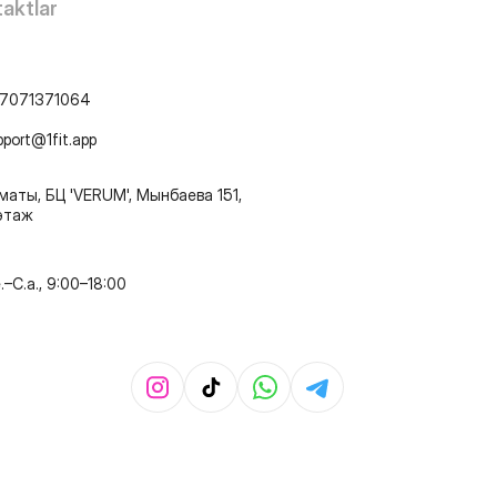
aktlar
7071371064
pport@1fit.app
маты, БЦ 'VERUM', Мынбаева 151,
этаж
e.–C.a., 9:00–18:00