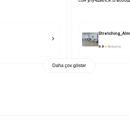
сон улучшился. В вообщ
Stretching_Alm
9.9
Streçinq
Daha çox göstər