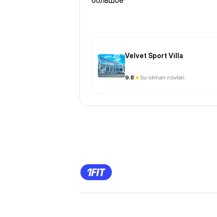
большое
Velvet Sport Villa
9.8
Su idman növləri
Previous
Page
1
Page
2
Page
3
Page
4
Page
5
Page
6
Page
7
Page