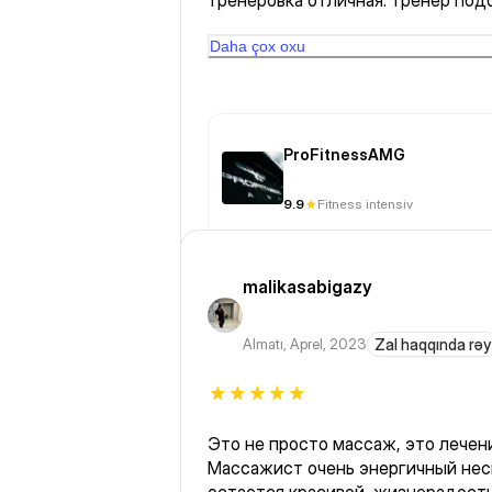
тренеровка отличная. тренер под
уделила внимание
Daha çox oxu
ProFitnessAMG
9.9
Fitness intensiv
malikasabigazy
Almatı
,
Aprel, 2023
Zal haqqında rəy
Это не просто массаж, это лечен
Массажист очень энергичный несм