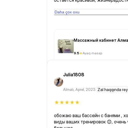
остается красивой, жизнерадост
личность, потому что мне не толь
и мастер☺️ профессионал своего 
Daha çox oxu
Массажный кабинет Алма
9.5
Ayaq masajı
Julia1808
Almatı
,
Aprel, 2023
Zal haqqında rəy
обожаю ваш бассейн с банями , х
виды ваших тренировок 😊, очень 