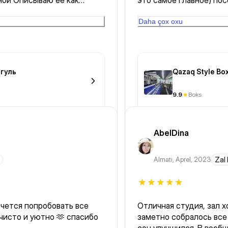
ной Описываю ее как
это самое главное) по
ко массаж понравился, но
GG WP.)
дела 🔥
Daha çox oxu
гуль
Qazaq Style Bo
9.9
Boks
AbelDina
Almatı
,
Aprel, 2023
Zal
очется попробовать все
Отличная студия, зал 
чисто и уютно 🫶 спасибо
заметно собралось все 