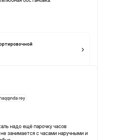
желюбная обстановка.
Сортировочной
 haqqında rəy
аль надо ещё парочку часов
 не занимается с часами наручными и