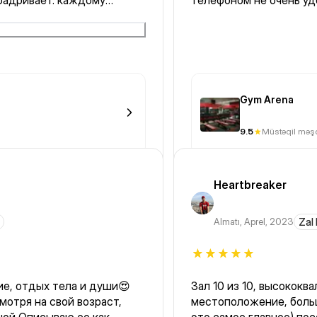
бадривает. каждому
телефоном не очень уд
Gym Arena
9.5
Müstəqil məşq
Heartbreaker
Almatı
,
Aprel, 2023
Zal
ие, отдых тела и души😍
Зал 10 из 10, высокок
отря на свой возраст,
местоположение, больш