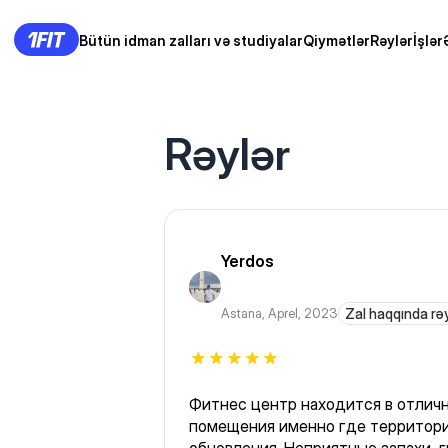
Bütün idman zalları və studiyalar
Qiymətlər
Rəylər
İşlər
Rəylər
Yerdos
Astana
,
Aprel, 2023
Zal haqqında rə
Фитнес центр находится в отличн
помещения именно где территори