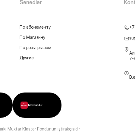
Sənədlər
Kont
По абонементу
+7
По Магазину
su
По розыгрышам
Ал
Другие
7-
B.
Mövcuddur
kı Muxtar Klaster Fondunun iştirakçısıdır