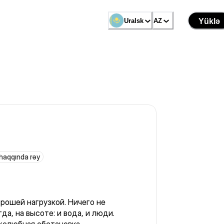
Uralsk
AZ
Yüklə
 haqqında rəy
орошей нагрузкой. Ничего не
гда, на высоте: и вода, и люди.