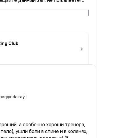
сещайте данный зал, не пожалеете!
xing Club
 haqqında rəy
хороший, а особенно хороши тренера,
тело), ушли боли в спине и в коленях,