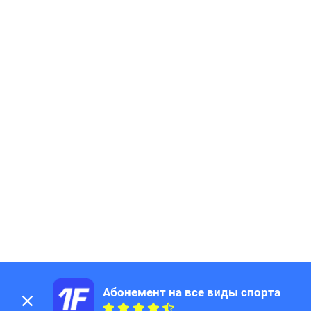
86
Page
87
Page
88
Page
89
Page
90
Page
91
Page
92
Page
93
Page
94
Page
95
Page
96
Page
97
Page
98
Page
99
Page
100
Page
101
Page
102
Page
Абонемент на все виды спорта
103
Page
104
Page