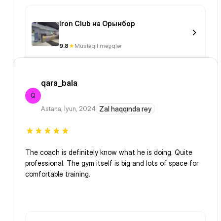
Iron Club на Орынбор
9.8
Müstəqil məşqlər
qara_bala
Q
Astana
,
İyun, 2024
Zal haqqında rəy
The coach is definitely know what he is doing. Quite
professional. The gym itself is big and lots of space for
comfortable training.