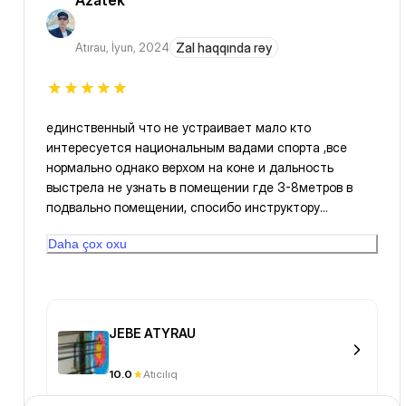
Azatek
Atırau
,
İyun, 2024
Zal haqqında rəy
единственный что не устраивает мало кто
интересуется национальным вадами спорта ,все
нормально однако верхом на коне и дальность
выстрела не узнать в помещении где 3-8метров в
подвально помещении, спосибо инструктору
Наурызбеку.за подробное объяснение Спортивного
Daha çox oxu
инвентаря. Ассалаумағалайкум ещё раз.и 1Фиту .за
это.
JEBE ATYRAU
10.0
Atıcılıq