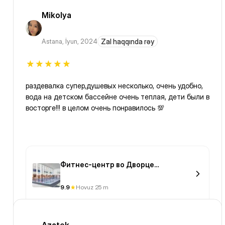
Mikolya
Astana
,
İyun, 2024
Zal haqqında rəy
раздевалка супер,душевых несколько, очень удобно,
вода на детском бассейне очень теплая, дети были в
восторге!!! в целом очень понравилось 💯
Фитнес-центр во Дворце
единоборств им. Ж.Ушкемпирова
9.9
Hovuz 25 m