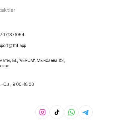
aktlar
7071371064
pport@1fit.app
маты, БЦ 'VERUM', Мынбаева 151,
этаж
e.–C.a., 9:00–18:00