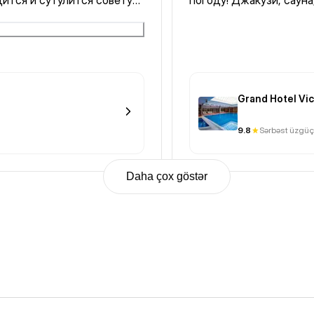
дится и сутулится советую.
погоду! Джакузи, сауна
жа или протрузия.
Grand Hotel Vic
9.8
Sərbəst üzgüç
Daha çox göstər