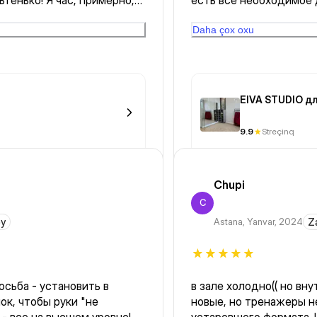
ьтенько! Я час, примерно,
есть все необходимое 
лка, хамам, бассейн)
красиво оформленная
Daha çox oxu
EIVA STUDIO д
9.9
Streçinq
Chupi
C
əy
Astana
,
Yanvar, 2024
Z
осьба - установить в
в зале холодно(( но вн
к, чтобы руки "не
новые, но тренажеры н