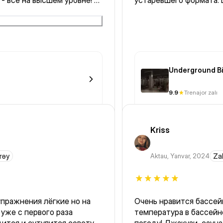
 - все на высшем уровне! 🔥
устаревшего формата. 
Underground Bi
9.9
Trenajor zalı
Kriss
rəy
Aktau
,
Yanvar, 2024
Zal
упражнения лёгкие но на
Очень нравится бассейн 
уже с первого раза
температура в бассейн