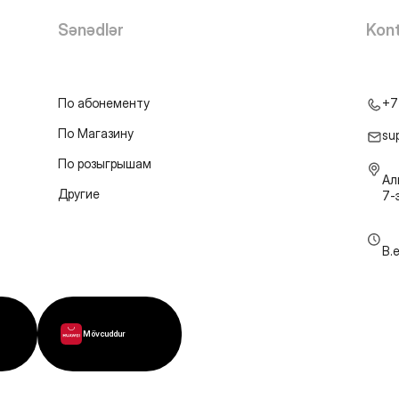
Sənədlər
Kont
По абонементу
+7
По Магазину
su
По розыгрышам
Ал
Другие
7-
B.
Mövcuddur