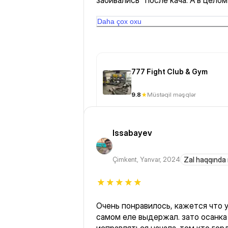
забивались" после кача. А в целом
🔥🔥🔥 Спасибо! 🙏🏻🙏🏻🙏🏻🙏🏻
Daha çox oxu
777 Fight Club & Gym
9.8
Müstəqil məşqlər
Issabayev
Çimkent
,
Yanvar, 2024
Zal haqqında 
Очень понравилось, кажется что 
самом еле выдержал. зато осанка 