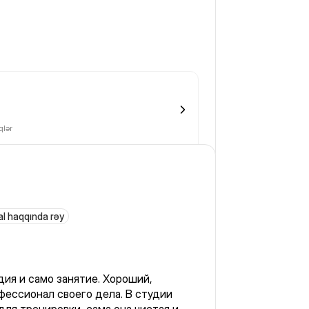
lər
al haqqında rəy
дия и само занятие. Хороший,
фессионал своего дела. В студии