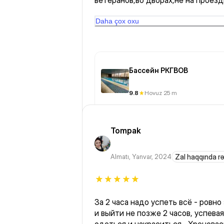
ветеранов,во дворах,не на проезд
шума транспорта), чистая прозраз
(имеется инвентарь для упражнен
Daha çox oxu
калабашки,доски,самое необходи
и для профессионалов,в том числе
Бассейн РКГВОВ
9.8
Hovuz 25 m
Tompak
Almatı
,
Yanvar, 2024
Zal haqqında r
За 2 часа надо успеть всё - ровно зайти в положенное время
и выйти не позже 2 часов, успева