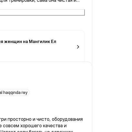
для тренировки, сама она чистая и
ля женщин на Мангилик Ел
al haqqında rəy
утри просторно и чисто, оборудования
е совсем хорошего качества и