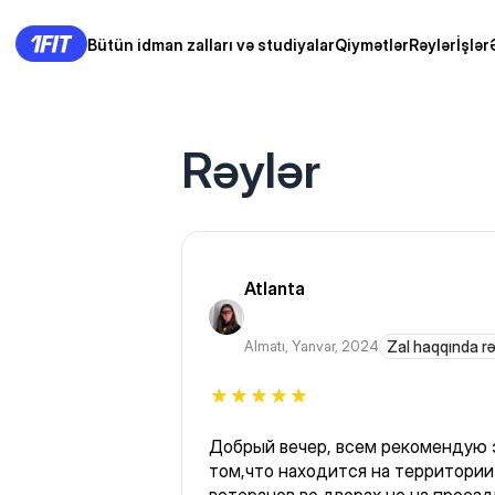
Bütün idman zalları və studiyalar
Qiymətlər
Rəylər
İşlər
Rəylər
Atlanta
Almatı
,
Yanvar, 2024
Zal haqqında r
Добрый вечер, всем рекомендую 
том,что находится на территории