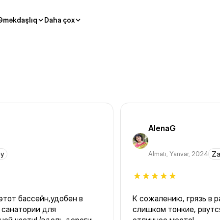
Əməkdaşlıq
Daha çox
AlenaG
əy
Almatı
,
Yanvar, 2024
Za
этот бассейн,удобен в
К сожалению, грязь в раздевалке. А всё из-за бахил,
 санатории для
слишком тонкие, рвутся, не держат воду. А в остальном