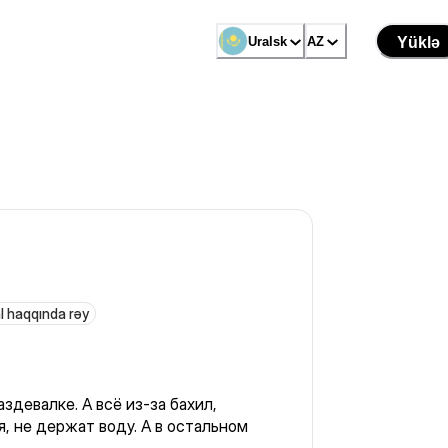
Uralsk
AZ
Yüklə
l haqqında rəy