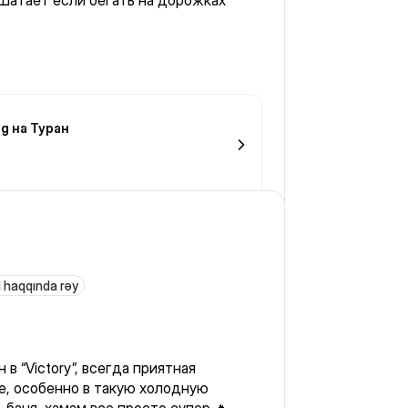
Шатает если бегать на дорожках
g на Туран
 haqqında rəy
в “Victory”, всегда приятная
е, особенно в такую холодную