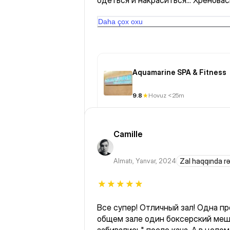
одеться и накраситься... Хреновас
всё это делаю, значит на всё(пари
уходит всего час. Печально!!!
Daha çox oxu
Aquamarine SPA & Fitness
9.8
Hovuz <25m
Camille
Almatı
,
Yanvar, 2024
Zal haqqında r
Все супер! Отличный зал! Одна пр
общем зале один боксерский мешо