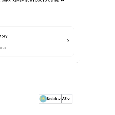
, баня, хамам все просто супер 🔥
tory
ülük
Uralsk
AZ