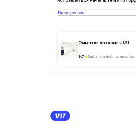
исправляться начала. тем кто гор
даже если есть позвоночнная гры
Daha çox oxu
Омыртқа орталығы №1
9.7
Sağlamlıq üçün gimnastika
Previous
Page
1
Page
2
Page
3
Page
4
Page
5
Page
6
Page