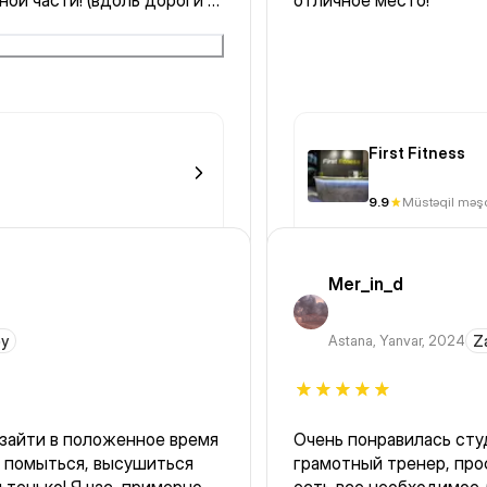
ной части! (вдоль дороги и
отличное место!
начная вода в бассейне
ий в воде:
мое для обучения новичкам
);
First Fitness
9.9
Müstəqil məşq
Mer_in_d
əy
Astana
,
Yanvar, 2024
Z
Очень понравилась сту
я помыться, высушиться
грамотный тренер, про