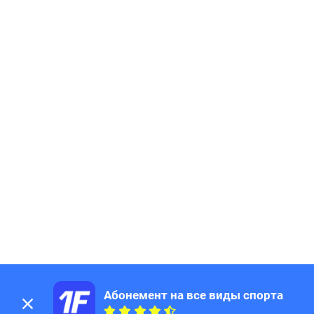
86
Page
87
Page
88
Page
89
Page
90
Page
91
Page
92
Page
93
Page
94
Page
95
Page
96
Page
97
Page
98
Page
99
Page
100
Page
101
Page
102
Page
Абонемент на все виды спорта
103
Page
104
Page