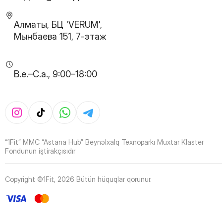
30
Page
31
Page
Алматы, БЦ 'VERUM',
32
Page
Мынбаева 151, 7-этаж
33
Page
34
Page
35
Page
B.e.–C.a., 9:00–18:00
36
Page
37
Page
38
Page
39
Page
40
Page
41
Page
“1Fit” MMC “Astana Hub” Beynəlxalq Texnoparkı Muxtar Klaster
42
Page
Fondunun iştirakçısıdır
43
Page
44
Page
Copyright ©1Fit,
2026
Bütün hüquqlar qorunur
.
45
Page
46
Page
47
Page
48
Page