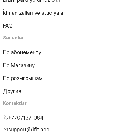
11
Page
12
Page
İdman zalları və studiyalar
13
Page
14
Page
FAQ
15
Page
16
Page
Sənədlər
17
Page
18
Page
По абонементу
19
Page
По Магазину
20
Page
21
Page
По розыгрышам
22
Page
23
Page
Другие
24
Page
25
Page
Kontaktlar
26
Page
27
Page
+77071371064
28
Page
29
Page
support@1fit.app