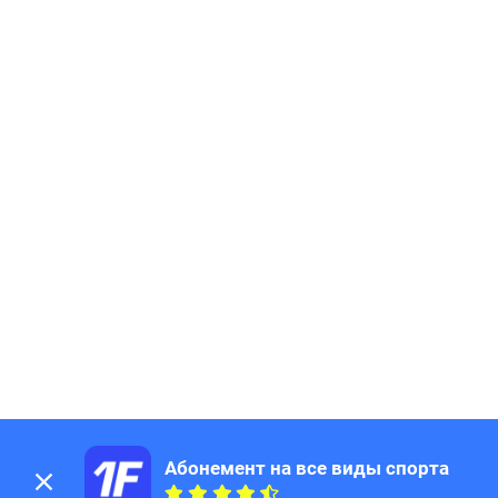
86
Page
87
Page
88
Page
89
Page
90
Page
91
Page
92
Page
93
Page
94
Page
95
Page
96
Page
97
Page
98
Page
99
Page
100
Page
101
Page
102
Page
Абонемент на все виды спорта
103
Page
104
Page