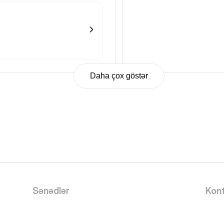
Daha çox göstər
Sənədlər
Kont