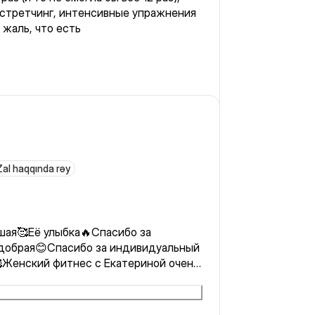
 стретчинг, интенсивные упражнения
 Конечно, жаль, что есть
Zal haqqında rəy
ошая🥰Её улыбка🔥Спасибо за
 добрая😊Спасибо за индивидуальный
Женский фитнес с Екатериной очень
и кайфова👍🔥 😊Атмосфера
❤️