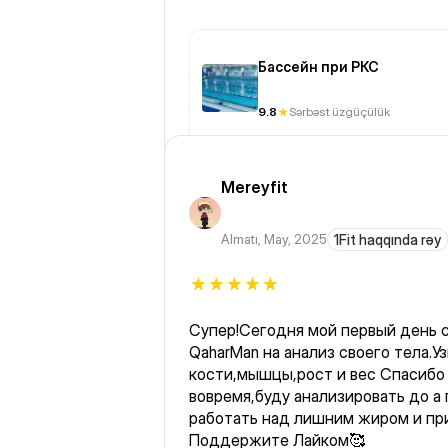
Бассейн при РКС
9.8
Sərbəst üzgüçülük
Mereyfit
Almatı
,
May, 2025
1Fit haqqında rəy
Супер!Сегодня мой первый день с 1
QaharMan на анализ своего тела.У
кости,мышцы,рост и вес Спасибо
вовремя,буду анализировать до а
работать над лишним жиром и пр
Поддержите Лайком🥰