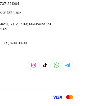
7071371064
pport@1fit.app
маты, БЦ 'VERUM', Мынбаева 151,
этаж
e.–C.a., 9:00–18:00