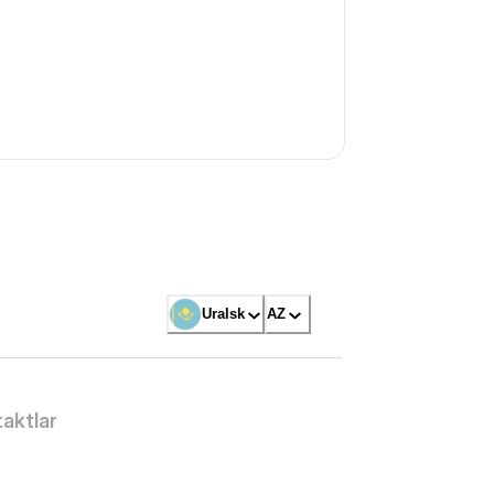
Uralsk
AZ
aktlar