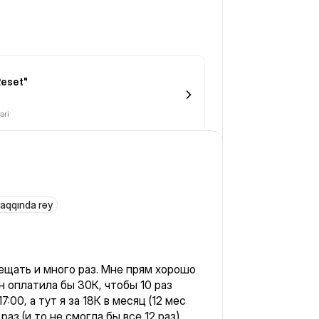
Reset"
əri
haqqında rəy
щать и много раз. Мне прям хорошо
йн оплатила бы 30К, чтобы 10 раз
7:00, а тут я за 18К в месяц (12 мес
аз (и то не смогла бы все 12 раз),