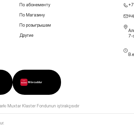
По абонементу
+7
По Магазину
su
По розыгрышам
Ал
Другие
7-
B.
Mövcuddur
kı Muxtar Klaster Fondunun iştirakçısıdır
ur
.