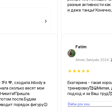
разные активности как
и даже танцы!
Fatim
Almatı
,
Sentyabr, 2024
Fit 💙, сходила Inbody в
Екатерина - такая хор
знала сколько весят мои
тренировку🥰😁Милая,
 Никите!Пришла
подход и за Ваш труд
 потом после.Будем
понравилось😊Больно 
иводит порядок фигуру😉
BossTangym динамична и энергична, все тренируется,
Daha çox oxu
хочется еще посещать