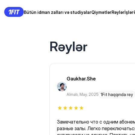
Bütün idman zalları və studiyalar
Qiymətlər
Rəylər
İşlər
Rəylər
Gaukhar.She
Almatı
,
May, 2025
1Fit haqqında rəy
Замечательно что с одним абон
разные залы. Легко переключаться с одного вида