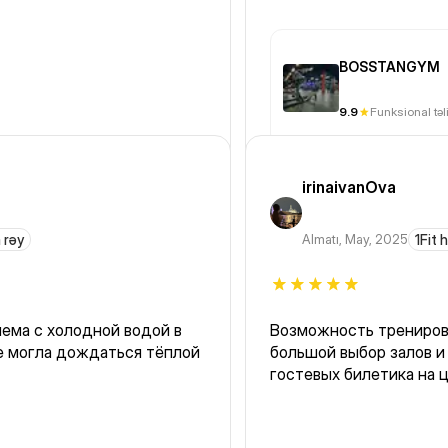
BOSSTANGYM
9.9
Funksional tə
irinaivanOva
 rəy
Almatı
,
May, 2025
1Fit 
лема с холодной водой в
Возможность тренирова
не могла дождаться тёплой
большой выбор залов и 
гостевых билетика на 