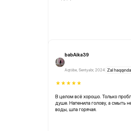
babAika39
Aqtöbe
,
Sentyabr, 2024
Zal haqqında
В целом всё хорошо. Только проб
душе. Напенила голову, а смыть 
воды, шла горячая.