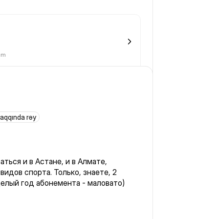
lim
haqqında rəy
ться и в Астане, и в Алмате,
видов спорта. Только, знаете, 2
целый год абонемента - маловато)