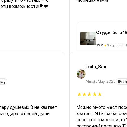
любимая нами!
 эти возможности!💐❤️
Студия йоги "
10.0
Şərq təcrübəl
Leila_San
rəy
Almatı
,
May, 2025
1Fit 
евых 3 не хватает
Можно много мест посе
благодарю от всей души
хватает. Я бы за бассе
посетить в месяц и до 1
рассрочки) посещаю 12 р