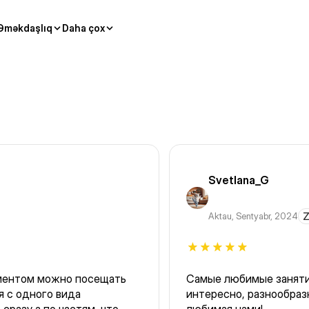
Əməkdaşlıq
Daha çox
Svetlana_G
Aktau
,
Sentyabr, 2024
Z
ементом можно посещать
Самые любимые занятия
интересно, разнообразно, и с душой.