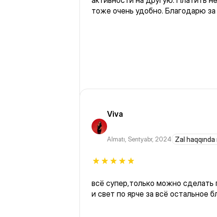
активности на другую. Платить не сразу а по частям, что
тоже очень удобно. Благодарю за
Viva
Almatı
,
Sentyabr, 2024
Zal haqqında 
всё супер,только можно сделать пару душ
и свет по ярче за всё остальное 