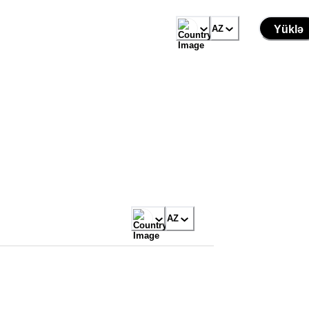
AZ
Yüklə
AZ