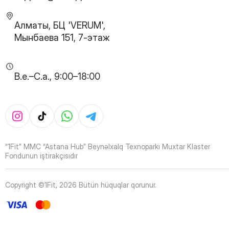
30
Page
31
Page
Алматы, БЦ 'VERUM',
32
Page
Мынбаева 151, 7-этаж
33
Page
34
Page
35
Page
B.e.–C.a., 9:00–18:00
36
Page
37
Page
38
Page
39
Page
40
Page
41
Page
“1Fit” MMC “Astana Hub” Beynəlxalq Texnoparkı Muxtar Klaster
42
Page
Fondunun iştirakçısıdır
43
Page
44
Page
Copyright ©1Fit,
2026
Bütün hüquqlar qorunur
.
45
Page
46
Page
47
Page
48
Page