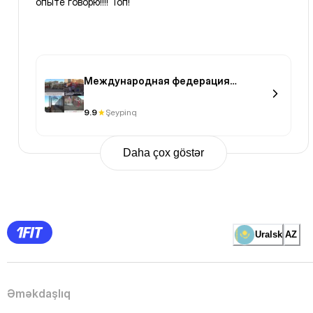
опыте говорю!!!! Топ!
Международная федерация
шейпинга
9.9
Şeypinq
Daha çox göstər
Previous
Page
1
Page
2
Page
3
Page
Uralsk
AZ
4
Page
5
Page
6
Page
Əməkdaşlıq
7
Page