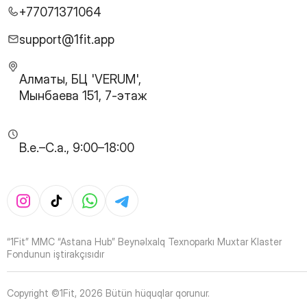
27
Page
+77071371064
28
Page
29
Page
support@1fit.app
30
Page
31
Page
Алматы, БЦ 'VERUM',
32
Page
Мынбаева 151, 7-этаж
33
Page
34
Page
35
Page
B.e.–C.a., 9:00–18:00
36
Page
37
Page
38
Page
39
Page
40
Page
41
Page
“1Fit” MMC “Astana Hub” Beynəlxalq Texnoparkı Muxtar Klaster
42
Page
Fondunun iştirakçısıdır
43
Page
44
Page
Copyright ©1Fit,
2026
Bütün hüquqlar qorunur
.
45
Page