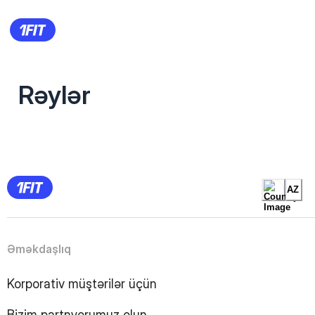
Rəylər
Previous
Page
1
Page
2
Page
3
Page
AZ
4
Page
5
Page
6
Page
Əməkdaşlıq
7
Page
8
Page
Korporativ müştərilər üçün
9
Page
10
Page
Bizim partnyorumuz olun