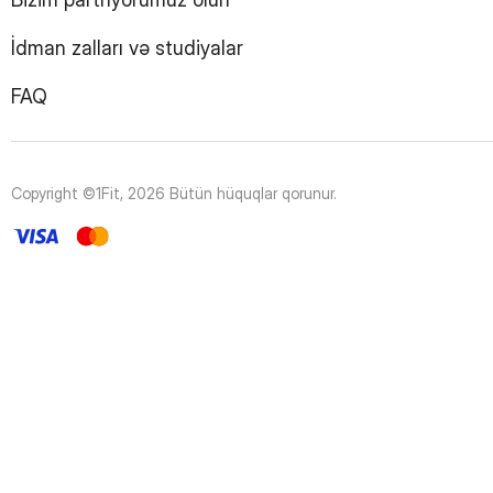
11
Page
12
Page
İdman zalları və studiyalar
13
Page
14
Page
FAQ
15
Page
16
Page
17
Page
18
Page
Copyright ©1Fit,
2026
Bütün hüquqlar qorunur
.
19
Page
20
Page
21
Page
22
Page
23
Page
24
Page
25
Page
26
Page
27
Page
28
Page
29
Page