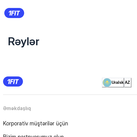
Rəylər
Previous
Page
1
Page
2
Page
3
Page
Uralsk
AZ
4
Page
5
Page
6
Page
Əməkdaşlıq
7
Page
8
Page
Korporativ müştərilər üçün
9
Page
10
Page
Bizim partnyorumuz olun