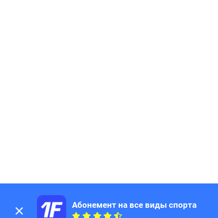
86
Page
87
Page
88
Page
89
Page
90
Page
91
Page
92
Page
93
Page
94
Page
95
Page
96
Page
97
Page
98
Page
99
Page
100
Page
101
Page
102
Page
Абонемент на все виды спорта
103
Page
104
Page