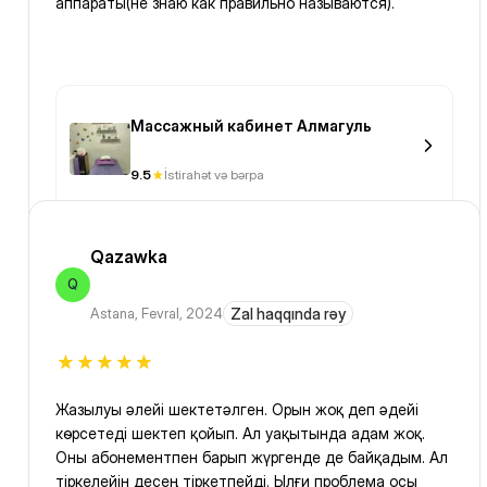
аппараты(не знаю как правильно называются).
Массажный кабинет Алмагуль
9.5
İstirahət və bərpa
Qazawka
Q
Astana
,
Fevral, 2024
Zal haqqında rəy
Жазылуы әлейі шектетәлген. Орын жоқ деп әдейі
көрсетеді шектеп қойып. Ал уақытында адам жоқ.
Оны абонементпен барып жүргенде де байқадым. Ал
тіркелейін десең тіркетпейді. Ылғи проблема осы