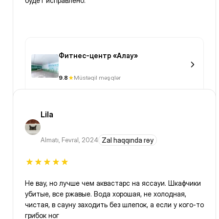
будет исправлено.
Фитнес-центр «Алау»
9.8
Müstəqil məşqlər
Lila
Almatı
,
Fevral, 2024
Zal haqqında rəy
Не вау, но лучше чем аквастарс на яссауи. Шкафчики
убитые, все ржавые. Вода хорошая, не холодная,
чистая, в сауну заходить без шлепок, а если у кого-то
грибок ног