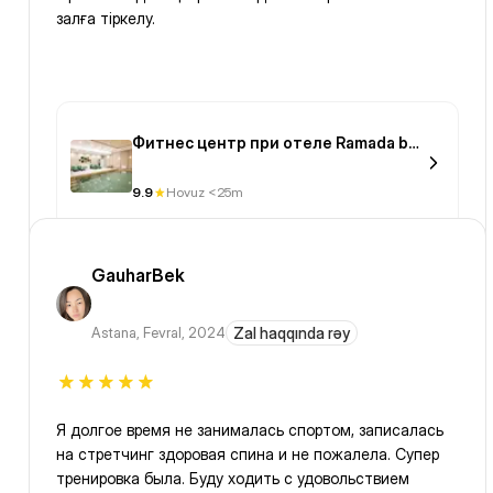
залға тіркелу.
Фитнес центр при отеле Ramada by
Wyndham Astana
9.9
Hovuz <25m
GauharBek
Astana
,
Fevral, 2024
Zal haqqında rəy
Я долгое время не занималась спортом, записалась
на стретчинг здоровая спина и не пожалела. Супер
тренировка была. Буду ходить с удовольствием