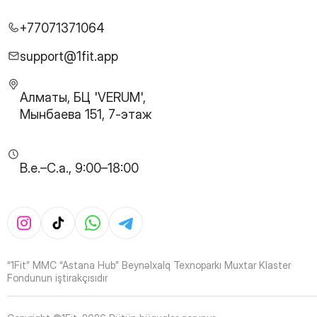
26
Page
27
Page
+77071371064
28
Page
29
Page
support@1fit.app
30
Page
31
Page
Алматы, БЦ 'VERUM',
32
Page
Мынбаева 151, 7-этаж
33
Page
34
Page
35
Page
B.e.–C.a., 9:00–18:00
36
Page
37
Page
38
Page
39
Page
40
Page
41
Page
“1Fit” MMC “Astana Hub” Beynəlxalq Texnoparkı Muxtar Klaster
42
Page
Fondunun iştirakçısıdır
43
Page
44
Page