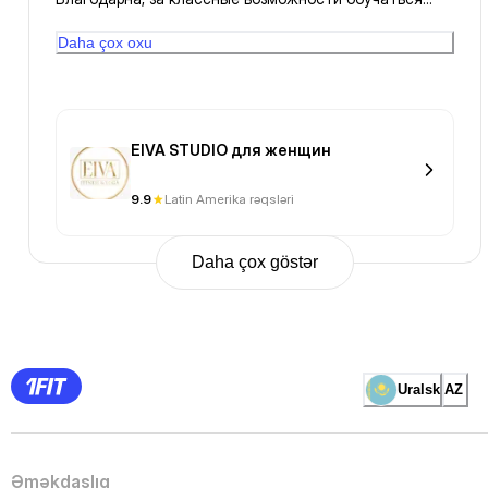
искусству Бачата 👌💃🫶
Daha çox oxu
EIVA STUDIO для женщин
9.9
Latin Amerika rəqsləri
Daha çox göstər
Previous
Page
1
Page
2
Page
3
Page
Uralsk
AZ
4
Page
5
Page
6
Page
Əməkdaşlıq
7
Page