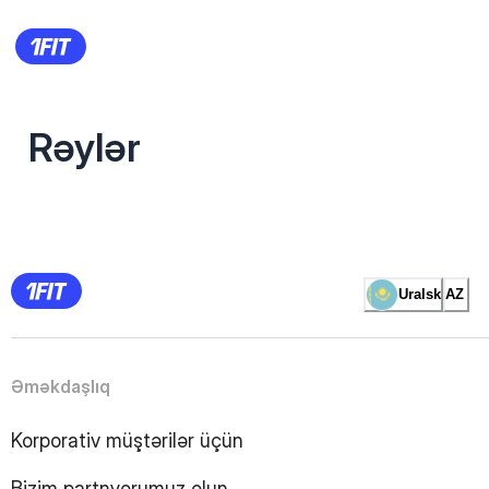
Rəylər
Previous
Page
1
Page
2
Page
3
Page
Uralsk
AZ
4
Page
5
Page
6
Page
Əməkdaşlıq
7
Page
8
Page
Korporativ müştərilər üçün
9
Page
10
Page
Bizim partnyorumuz olun