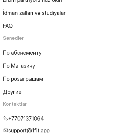
11
Page
12
Page
İdman zalları və studiyalar
13
Page
14
Page
FAQ
15
Page
16
Page
Sənədlər
17
Page
18
Page
По абонементу
19
Page
По Магазину
20
Page
21
Page
По розыгрышам
22
Page
23
Page
Другие
24
Page
25
Page
Kontaktlar
26
Page
27
Page
+77071371064
28
Page
29
Page
support@1fit.app