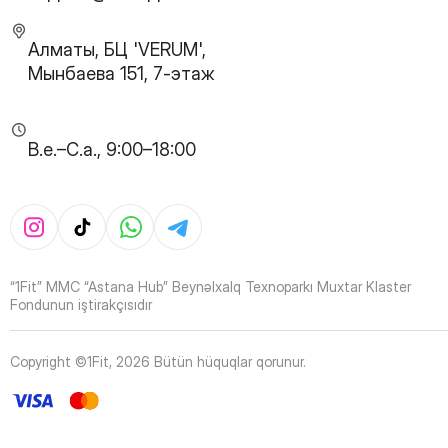
30
Page
31
Page
Алматы, БЦ 'VERUM',
32
Page
Мынбаева 151, 7-этаж
33
Page
34
Page
35
Page
B.e.–C.a., 9:00–18:00
36
Page
37
Page
38
Page
39
Page
40
Page
41
Page
“1Fit” MMC “Astana Hub” Beynəlxalq Texnoparkı Muxtar Klaster
42
Page
Fondunun iştirakçısıdır
43
Page
44
Page
Copyright ©1Fit,
2026
Bütün hüquqlar qorunur
.
45
Page
46
Page
47
Page
48
Page