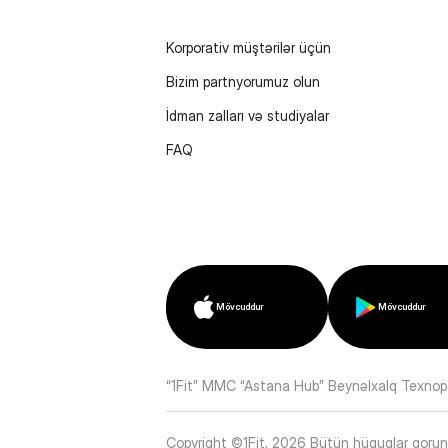
10
Page
11
Page
Korporativ müştərilər üçün
12
Page
Bizim partnyorumuz olun
13
Page
14
Page
İdman zalları və studiyalar
15
Page
FAQ
16
Page
17
Page
18
Page
19
Page
20
Page
21
Page
22
Page
Mövcuddur
Mövcuddur
23
Page
24
Page
25
Page
“1Fit” MMC “Astana Hub” Beynəlxalq Texnopar
26
Page
27
Page
Copyright ©1Fit,
2026
Bütün hüquqlar qorun
28
Page