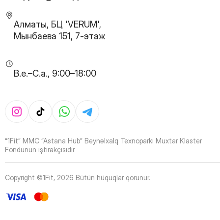
30
Page
31
Page
Алматы, БЦ 'VERUM',
32
Page
Мынбаева 151, 7-этаж
33
Page
34
Page
35
Page
B.e.–C.a., 9:00–18:00
36
Page
37
Page
38
Page
39
Page
40
Page
41
Page
“1Fit” MMC “Astana Hub” Beynəlxalq Texnoparkı Muxtar Klaster
42
Page
Fondunun iştirakçısıdır
43
Page
44
Page
Copyright ©1Fit,
2026
Bütün hüquqlar qorunur
.
45
Page
46
Page
47
Page
48
Page