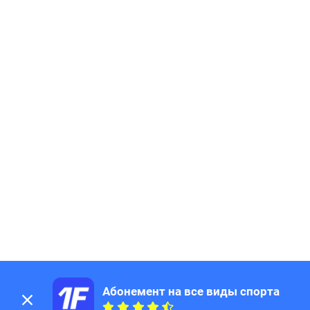
86
Page
87
Page
88
Page
89
Page
90
Page
91
Page
92
Page
93
Page
94
Page
95
Page
96
Page
97
Page
98
Page
99
Page
100
Page
101
Page
102
Page
Абонемент на все виды спорта
103
Page
104
Page