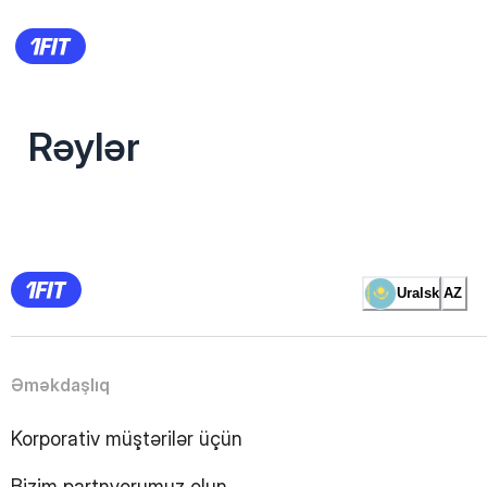
Rəylər
Previous
Page
1
Page
2
Page
3
Page
Uralsk
AZ
4
Page
5
Page
6
Page
Əməkdaşlıq
7
Page
8
Page
Korporativ müştərilər üçün
9
Page
10
Page
Bizim partnyorumuz olun